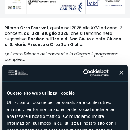
Ritorna
Orta Festival,
giunto nel 2026 alla XXVI edizione. 7
concerti,
dal 3 al 19 luglio 2026,
che si terranno nella
suggestiva
Basilica
sull'
Isola di San Giulio
e nella
Chiesa
di S. Maria Assunta a Orta San Giulio
.
Qui sotto l'elenco dei concerti e in allegato il programma
completo.
Venerdì 3 luglio - ore 20.30
presso la Basilica sull'Isola di
San Giulio si terrà
il concerto di apertura
Orta Festival Orchestra
Hans Liviabella - violino
Mattia Petrilli - flauto
Questo sito web utilizza i cookie
Michele Barchi - clavicembalo
Amedeo Monetti - direttore
Utilizziamo i cookie per personalizzare contenuti ed
annunci, per fornire funzionalità dei social media e per
Domenica 5 luglio - ore 21.00
presso la Chiesa di S. Maria
analizzare il nostro traffico. Condividiamo inoltre
Assunta si terrà il concerto:
Classical Music Inspires Swing
Rossano Sportiello - pianoforte
informazioni sul modo in cui utilizza il nostro sito con i
Alfredo Ferrario - clarinetto