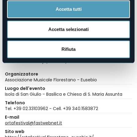
Igor Cantarelli - violino
Accetta tutti
Francesco Fiore - viola
Eleonora De Poi - viola
Matteo Pigato - violoncello
Accetta selezionati
*****
Biglietti:
Ingresso € 20
Rifiuta
Ridotto € 10 (under 25)
Gratuito Free entry (under 14)
Organizzatore
Associazione Musicale Florestano - Eusebio
Luogo dell'evento
Isola di San Giulio - Basilica e Chiesa di S. Maria Assunta
Telefono
Tel. +39 02.33103962 - Cell. +39 340.1583872
E-mail
ortafestival@fastwebnet.it
Sito web