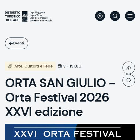
Salta
al
contenuto
principale
Eventi
Arte, Cultura e Fede
3 - 19 LUG
ORTA SAN GIULIO -
Orta Festival 2026
XXVI edizione