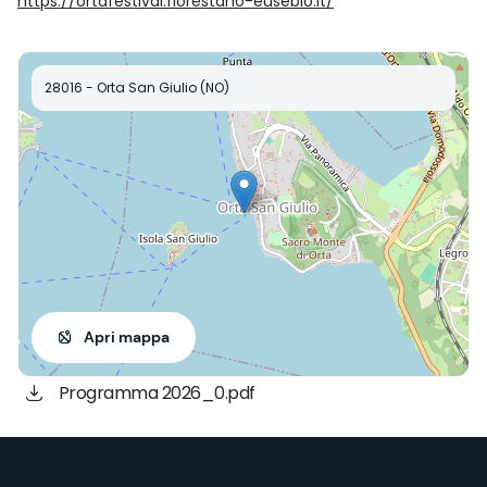
https://ortafestival.florestano-eusebio.it/
28016 - Orta San Giulio (NO)
Apri mappa
Programma 2026_0.pdf