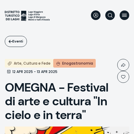
Salta
al
contenuto
principale
Eventi
Arte, Cultura e Fede
Enogastronomia
12 APR 2025 - 13 APR 2025
OMEGNA - Festival
di arte e cultura "In
cielo e in terra"