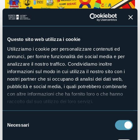
Sabato 12 e domenica 13 aprile
alle ore 10.00 presso lo
spazio Forum di Parco Maulini, 1 di Omegna si aprirà il
Questo sito web utilizza i cookie
festival di Arte e Cultura "In cielo e in terra"
con musica,
proiezioni, workshop di taglio e cucito cosplay, make up per
Utilizziamo i cookie per personalizzare contenuti ed
cosplay, pittura, tecniche di lavorazione del Foam ( da
annunci, per fornire funzionalità dei social media e per
gomma piuma a Batman).
analizzare il nostro traffico. Condividiamo inoltre
Sabato ore 20.30 Proiezione "La città incantata"
informazioni sul modo in cui utilizza il nostro sito con i
nostri partner che si occupano di analisi dei dati web,
Domenica ore 15.00 Special guest: Gualtiero Cannarisi
direttore del doppiaggio italiano
pubblicità e social media, i quali potrebbero combinarle
con altre informazioni che ha fornito loro o che hanno
Domenica ore 18.30 Presso la Biblioteca Rodari esibizione
raccolto dal suo utilizzo dei loro servizi.
musicale "Trio Ghibli"
Sabato e domenica dalle 10.00 alle 19.00 - Stand
gastronomico e street food.
Selezione
Necessari
Organizzatore
del
Consulta Giovanile di Omegna
consenso