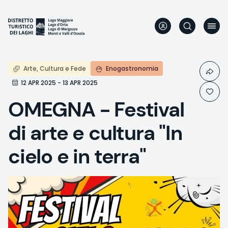
Aller
au
contenu
principal
Arte, Cultura e Fede
Enogastronomia
12 APR 2025 - 13 APR 2025
OMEGNA - Festival
di arte e cultura "In
cielo e in terra"