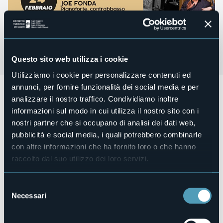
Questo sito web utilizza i cookie
Utilizziamo i cookie per personalizzare contenuti ed
annunci, per fornire funzionalità dei social media e per
Sabato 16 dicembre 2023 alle ore 18.00 presso Antica
analizzare il nostro traffico. Condividiamo inoltre
Latteria, Vicolo XI,15 a Mergozzo (VB)
informazioni sul modo in cui utilizza il nostro sito con i
Concerto con Sonia Spinello (voce) & Eugenia Canale
nostri partner che si occupano di analisi dei dati web,
(pianoforte).
pubblicità e social media, i quali potrebbero combinarle
A seguire aperitivo e incontro con gli artisti.
con altre informazioni che ha fornito loro o che hanno
raccolto dal suo utilizzo dei loro servizi.
Ingresso ad offerta minima di €10 - prenotazione
obbligatoria
al +39 339 2589059
Organizzatore
Selezione
Ass.ne Mergozzo Si nota
Necessari
del
Luogo dell'evento
consenso
Antica Latteria - Mergozzo