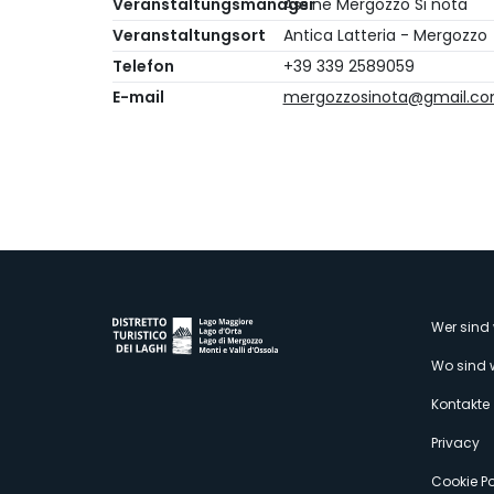
Veranstaltungsmanager
Ass.ne Mergozzo Si nota
Veranstaltungsort
Antica Latteria - Mergozzo
Telefon
+39 339 2589059
E-mail
mergozzosinota@gmail.c
M
Wer sind 
Wo sind 
s
Kontakte
Privacy
Cookie Po