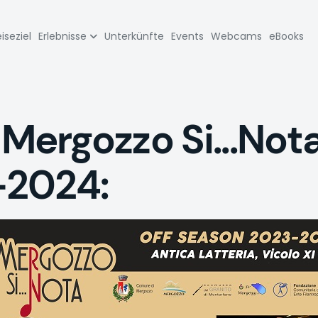
zione
iseziel
Erlebnisse
Unterkünfte
Events
Webcams
eBooks
pale
ergozzo Si...Nota
-2024: