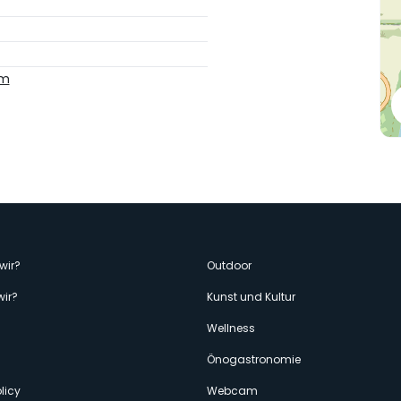
om
enù
wir?
Outdoor
wir?
Kunst und Kultur
econdario
Wellness
Önogastronomie
licy
Webcam