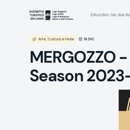
Direkt
zum
Naviga
Inhalt
Erkunden Sie das Re
princi
Arte, Cultura e Fede
16 DIC
MERGOZZO - M
Season 2023