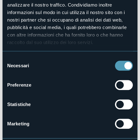
Luogo dell'evento
analizzare il nostro traffico. Condividiamo inoltre
Chiesa dei Ss. Maria Assunta e Giuseppe
informazioni sul modo in cui utilizza il nostro sito con i
E-mail
nostri partner che si occupano di analisi dei dati web,
prolocomacugnaga1@gmail.com
pubblicità e social media, i quali potrebbero combinarle
Sito web
con altre informazioni che ha fornito loro o che hanno
https://macugnaga-
raccolto dal suo utilizzo dei loro servizi.
monterosa.com/eventi/3563233/concerto-estivo-coro-
monte-rosa
Selezione
Necessari
del
Via Ludovico Jacchetti 19
consenso
28876 - Macugnaga (VB)
Preferenze
Statistiche
Marketing