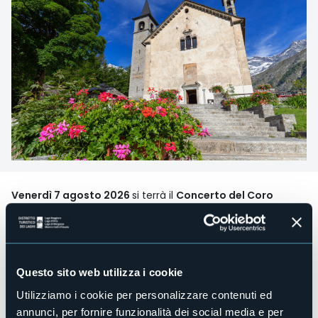
Venerdì 7 agosto 2026
si terrà il
Concerto del Coro
Monterosa.
Alle ore 21:15
presso Chiesa Parrocchiale s. Maria Assunta e
Giuseppe della frazione Staffa.
Immagine da Archivio Fotografico Distretto Turistico dei
Laghi - ph: Marco Benedetto Cerini
Questo sito web utilizza i cookie
Organizzatore
Utilizziamo i cookie per personalizzare contenuti ed
Coro Monterosa
annunci, per fornire funzionalità dei social media e per