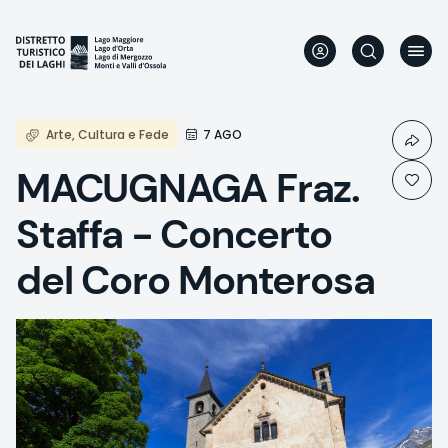
Skip
to
main
content
Arte, Cultura e Fede
7 AGO
MACUGNAGA Fraz.
Staffa - Concerto
del Coro Monterosa