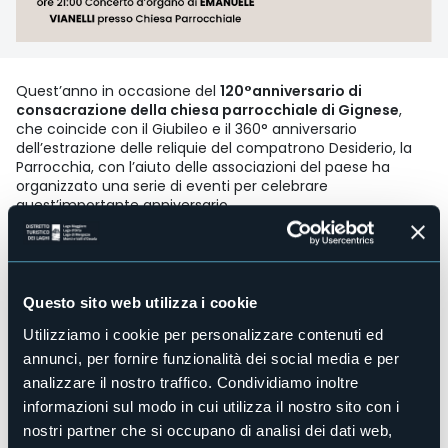
Quest’anno in occasione del
120°anniversario di
consacrazione della chiesa parrocchiale di Gignese
,
che coincide con il Giubileo e il 360° anniversario
dell’estrazione delle reliquie del compatrono Desiderio, la
Parrocchia, con l’aiuto delle associazioni del paese ha
organizzato una serie di eventi per celebrare
quest’importante anniversario.
Dal 27 al 29 luglio
presso la chiesa Parrocchiale di San
Maurizio verrà allestita una
mostra di arredi sacri
che nel
corso dei secoli sono giunti alla Parrocchia grazie alle
donazioni dei gignesini che avevano fatto fortuna lontano
Questo sito web utilizza i cookie
dalla terra natia.
La mostra osserverà i seguenti orari: il mattino dalle 10:30
Utilizziamo i cookie per personalizzare contenuti ed
alle 12:00 e il pomeriggio dalle 16:00 alle 18:00.
annunci, per fornire funzionalità dei social media e per
analizzare il nostro traffico. Condividiamo inoltre
Il 30 luglio
presso il ricreatorio di Gignese si terrà,
alle ore
21:00
, una
conferenza sulla storia della Chiesa
a cura
informazioni sul modo in cui utilizza il nostro sito con i
dello storico locale Vittorio Grassi.
nostri partner che si occupano di analisi dei dati web,
Il 31 luglio
inizierà il Solenne Triduo in preparazione alla