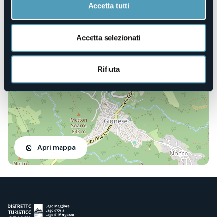
Accetta tutti
Via Alpino, 7
Accetta selezionati
28836 - Gignese (VB)
Rifiuta
Apri mappa