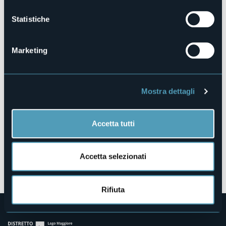
https://lagomaggioreferien.com/
Statistiche
Lungolago
Marketing
28822 - Cannobio (VB)
Mostra dettagli
Accetta tutti
Accetta selezionati
Apri mappa
Rifiuta