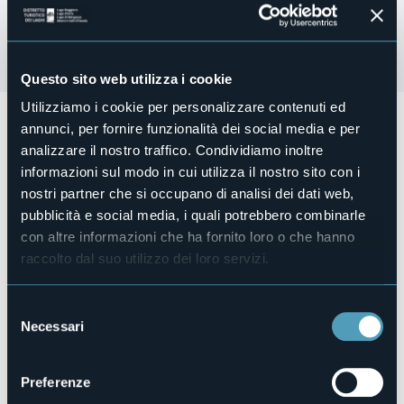
Questo sito web utilizza i cookie
Utilizziamo i cookie per personalizzare contenuti ed
Da venerdì 15 Maggio 2026
e
per ogni venerdì fino a
annunci, per fornire funzionalità dei social media e per
venerdì 9 Ottobre, dalle ore 14.00 alle ore 22.00
circa ci
analizzare il nostro traffico. Condividiamo inoltre
saranno
le Bancarelle sotto le Stelle!
Si tratta di mercatini dell'artigianato, dell'antiquariato, del
informazioni sul modo in cui utilizza il nostro sito con i
collezionismo e della creatività locale nell'incantevole
nostri partner che si occupano di analisi dei dati web,
cornice del lungolago.
pubblicità e social media, i quali potrebbero combinarle
Organizzatore
con altre informazioni che ha fornito loro o che hanno
Associazione Arti e Sapori di Nord Ovest e Città di Cannobio
raccolto dal suo utilizzo dei loro servizi.
Luogo dell'evento
Lungolago
Selezione
Telefono
Necessari
+39 349 5608408
del
consenso
E-mail
artiesaporidelnordovest@gmail.com
Preferenze
Sito web