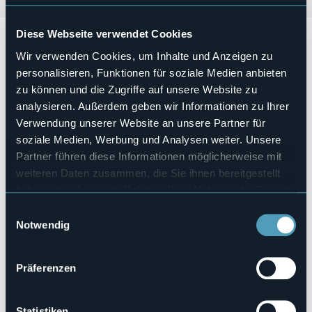
Diese Webseite verwendet Cookies
Da venerdì 15 Maggio 2026
e
per ogni venerdì fino a
venerdì 9 Ottobre, dalle ore 14.00 alle ore 22.00
circa ci
Wir verwenden Cookies, um Inhalte und Anzeigen zu
saranno
le Bancarelle sotto le Stelle!
personalisieren, Funktionen für soziale Medien anbieten
Si tratta di mercatini dell'artigianato, dell'antiquariato, del
zu können und die Zugriffe auf unsere Website zu
collezionismo e della creatività locale nell'incantevole
cornice del lungolago.
analysieren. Außerdem geben wir Informationen zu Ihrer
Veranstaltungsmanager
Verwendung unserer Website an unsere Partner für
Associazione Arti e Sapori di Nord Ovest e Città di Cannobio
soziale Medien, Werbung und Analysen weiter. Unsere
Veranstaltungsort
Partner führen diese Informationen möglicherweise mit
Lungolago
weiteren Daten zusammen, die Sie ihnen bereitgestellt
Telefon
haben oder die sie im Rahmen Ihrer Nutzung der Dienste
+39 349 5608408
gesammelt haben.
Einwilligungsauswahl
E-mail
Notwendig
artiesaporidelnordovest@gmail.com
Webseite
https://lagomaggioreferien.com/
Präferenzen
Statistiken