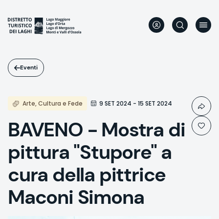
Salta
al
contenuto
principale
Eventi
Arte, Cultura e Fede
9 SET 2024 - 15 SET 2024
BAVENO - Mostra di
pittura "Stupore" a
cura della pittrice
Maconi Simona