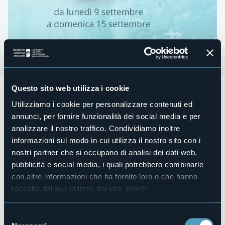
Questo sito web utilizza i cookie
Da lunedì 9 a domenica 15 settembre 2024 dalle ore
10.00-13.00 e dalle ore 17.30-21.30
si terrà la
mostra
Utilizziamo i cookie per personalizzare contenuti ed
personale di Maconi Simona,
intitotlata
"Stupore".
annunci, per fornire funzionalità dei social media e per
L’esposizione porterà il visitatore ad osservare attraverso le
analizzare il nostro traffico. Condividiamo inoltre
opere la natura che vive ancora nei nostri dintorni.
Scrutando il visibile per scorgere l’invisibile, creando
informazioni sul modo in cui utilizza il nostro sito con i
stupore. Tematiche: Immagini creative, osservazione, verdi
nostri partner che si occupano di analisi dei dati web,
geometrie, atmosfere, orizzonti. Gli ospiti potranno
pubblicità e social media, i quali potrebbero combinarle
incontrare in loco la pittrice che presenzierà alla mostra e
con altre informazioni che ha fornito loro o che hanno
potrà illustrare personalmente le varie opere.
raccolto dal suo utilizzo dei loro servizi.
Ingresso libero e gratuito.
Organizzatore
Simona Maconi, con il patrocinio della Città di Baveno
Selezione