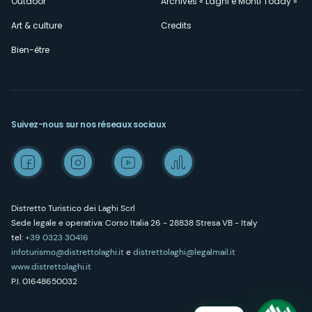
Outdoor
Archives « Laghi e Monti Today »
Art & culture
Credits
Bien-être
Suivez-nous sur nos réseaux sociaux
Distretto Turistico dei Laghi Scrl
Sede legale e operativa: Corso Italia 26 - 28838 Stresa VB - Italy
tel:
+39 0323 30416
infoturismo@distrettolaghi.it
e
distrettolaghi@legalmail.it
www.distrettolaghi.it
P.I. 01648650032