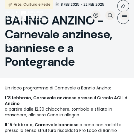
Salta
Arte, Cultura e Fede
8 FEB 2025 - 22 FEB 2025
al
contenuto
BANNIO ANZINO -
principale
Carnevale anzinese,
Eventi
banniese e a
Pontegrande
Un ricco programma di Carnevale a Bannio Anzino:
L'8 febbraio, Carnevale anzinese presso il Circolo ACLI di
Anzino
a partire dalle 12.30 chiacchere, tombola e sfilata in
maschera, alla sera Cena in allegria
Il 15 febbraio, Carnevale banniese
a cena con raclette
presso la tenso struttura riscaldata Pro Loco di Bannio