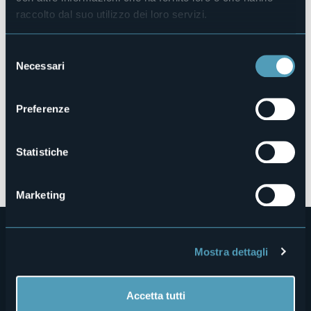
28871 - Bannio Anzino (VB)
raccolto dal suo utilizzo dei loro servizi.
Selezione
Necessari
del
consenso
Preferenze
Statistiche
Apri mappa
Marketing
Mostra dettagli
Accetta tutti