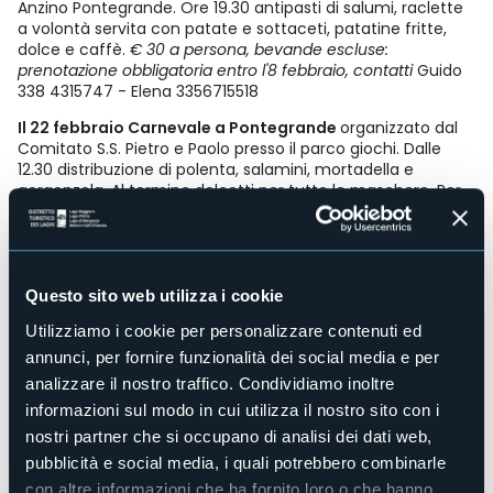
Anzino Pontegrande. Ore 19.30 antipasti di salumi, raclette
a volontà servita con patate e sottaceti, patatine fritte,
dolce e caffè.
€ 30 a persona, bevande escluse:
prenotazione obbligatoria entro l'8 febbraio, contatti
Guido
338 4315747 - Elena 3356715518
Il 22 febbraio Carnevale a Pontegrande
organizzato dal
Comitato S.S. Pietro e Paolo presso il parco giochi. Dalle
12.30 distribuzione di polenta, salamini, mortadella e
gorgonzola. Al termine dolcetti per tutte le maschere. Per
info: Massimo 342 5698821
Luogo dell'evento
Vedi locandine/programma
Telefono
Questo sito web utilizza i cookie
IAT Macugnaga +39 0324 65119
Utilizziamo i cookie per personalizzare contenuti ed
E-mail
annunci, per fornire funzionalità dei social media e per
iat@comune.macugnaga.vb.it
analizzare il nostro traffico. Condividiamo inoltre
Sito web
informazioni sul modo in cui utilizza il nostro sito con i
https://macugnaga-monterosa.com/
nostri partner che si occupano di analisi dei dati web,
pubblicità e social media, i quali potrebbero combinarle
con altre informazioni che ha fornito loro o che hanno