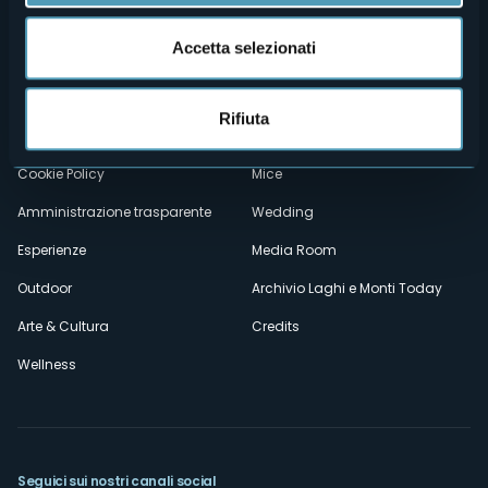
Menù
Chi siamo
Enogastronomia
Accetta selezionati
Dove siamo
Webcam
secondario
Contatti
Eventi
Rifiuta
Privacy
Ospitalità
Cookie Policy
Mice
Amministrazione trasparente
Wedding
Esperienze
Media Room
Outdoor
Archivio Laghi e Monti Today
Arte & Cultura
Credits
Wellness
Seguici sui nostri canali social