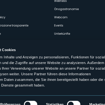
econdario
Wellness
Önogastronomie
licy
Webcam
razione trasparente
Events
e
Unterkünfte
t Cookies
 Inhalte und Anzeigen zu personalisieren, Funktionen für sozia
 und die Zugriffe auf unsere Website zu analysieren. Außerdem
Folgen Sie uns auf unseren sozialen
u Ihrer Verwendung unserer Website an unsere Partner für sozia
aly
sen weiter. Unsere Partner führen diese Informationen
en Daten zusammen, die Sie ihnen bereitgestellt haben oder die 
 Dienste gesammelt haben.
Präferenzen
Statistiken
Marketin