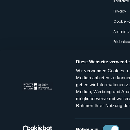
s
Kontakte
Privacy
Cookie Po
Amminist
Erlebniss
Diese Webseite verwende
Wir verwenden Cookies, um
Medien anbieten zu können
Distretto Turistico dei Laghi Scrl
geben wir Informationen z
Sede legale e operativa: Corso Italia 26 - 28838 Stresa VB - It
Medien, Werbung und Analy
tel:
+39 0323 30416
infoturismo@distrettolaghi.it
e
distrettolaghi@legalmail.it
möglicherweise mit weiter
www.distrettolaghi.it
Rahmen Ihrer Nutzung der
P.I. 01648650032
Einwilligungsauswahl
Notwendig