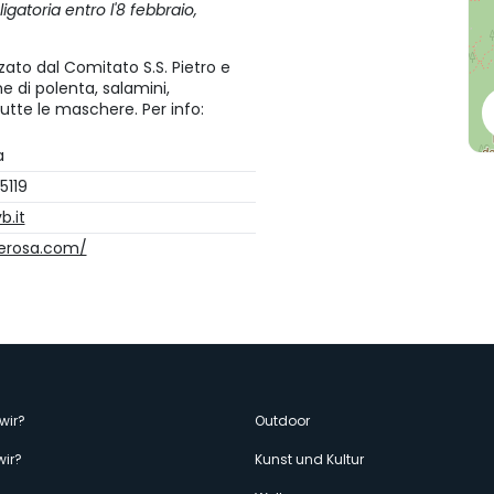
atoria entro l'8 febbraio,
zato dal Comitato S.S. Pietro e
ne di polenta, salamini,
utte le maschere. Per info:
a
5119
.it
erosa.com/
enù
wir?
Outdoor
wir?
Kunst und Kultur