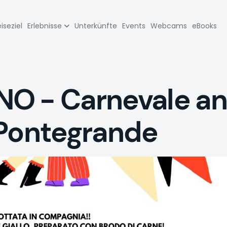
zione
iseziel
Erlebnisse
Unterkünfte
Events
Webcams
eBooks
pale
O - Carnevale an
 Pontegrande