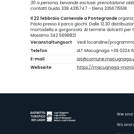
30 a persona, bevande escluse: prenotazione obblig
contatti
Guido 338 4315747 - Elena 3356715518
Il 22 febbraio Carnevale a Pontegrande
organiz
Paolo presso il parco giochi. Dalle 12.30 distribuzio
mortadella e gorgonzola. Al termine dolcetti per t
Massimo 342 5698821
Veranstaltungsort
Vedi locandine/programm
Telefon
IAT Macugnaga +39 0324 6
E-mail
iat@comune.macugnaga.vb
Webseite
https://macugnaga-mont
M
Wer sind 
Wo sind 