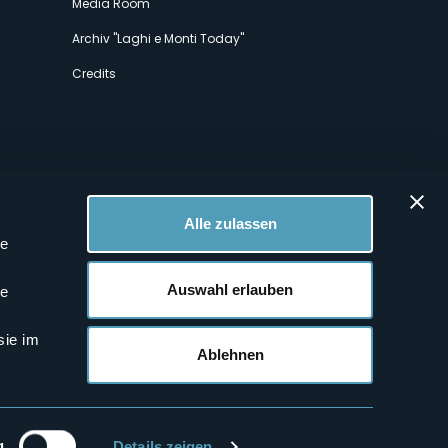
Media Room
Archiv "Laghi e Monti Today"
Credits
Alle zulassen
le
 Profilen
Auswahl erlauben
le
sie im
Ablehnen
g
Details zeigen