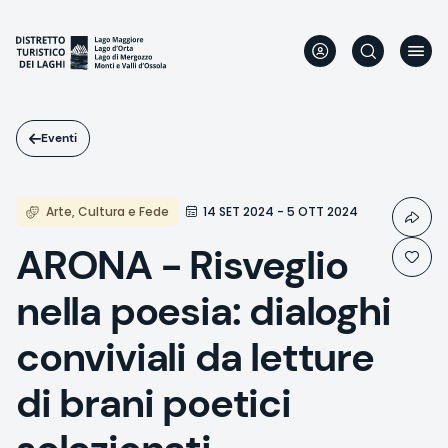
Salta
al
contenuto
principale
Eventi
Arte, Cultura e Fede
14 SET 2024 - 5 OTT 2024
ARONA - Risveglio
nella poesia: dialoghi
conviviali da letture
di brani poetici