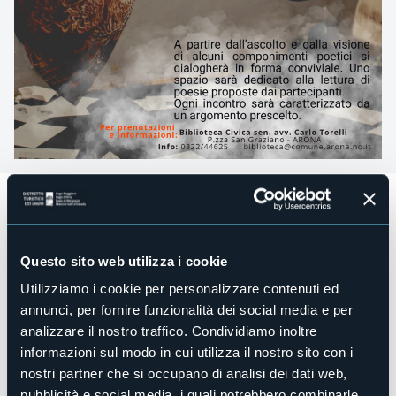
Da sabato 14 settembre alle ore 10:00
, per quattro sabati
consecutivi, la biblioteca darà spazio alla poesia con
Risveglio nella poesia:
dialoghi conviviali da letture di brani
poetici selezionati.
Questo sito web utilizza i cookie
Roberto Barra ci guiderà all’ascolto di poesie scelte tratte
Utilizziamo i cookie per personalizzare contenuti ed
dall’opera di autori stranieri e nazionali, anche grazie ai
annunci, per fornire funzionalità dei social media e per
supporti multimediali. Si potrà intervenire liberamente
dopo l’ascolto per evidenziare temi, suggestioni, idee,
analizzare il nostro traffico. Condividiamo inoltre
emozioni risultanti da quanto appreso. Lo spazio raccolto
informazioni sul modo in cui utilizza il nostro sito con i
permetterà di entrare facilmente in sintonia con il flusso
nostri partner che si occupano di analisi dei dati web,
delle parole che potranno echeggiare e risuonare per la
pubblicità e social media, i quali potrebbero combinarle