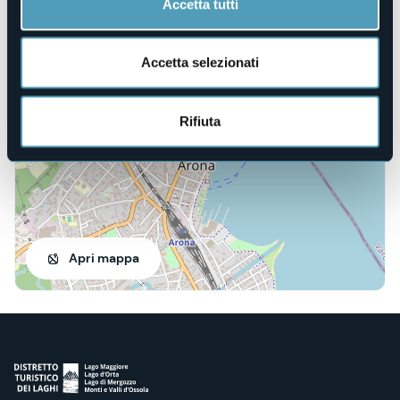
Accetta tutti
Piazza San Graziano
Accetta selezionati
28041 - Arona (NO)
Rifiuta
Apri mappa