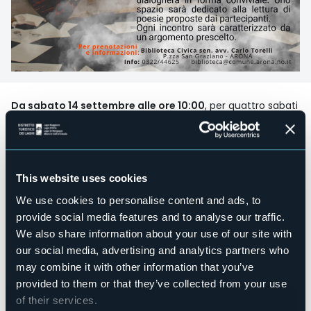
Da sabato 14 settembre alle ore 10:00
, per quattro sabati
consecutivi, la biblioteca darà spazio alla poesia con
Risveglio nella poesia:
dialoghi conviviali da letture di brani
poetici selezionati.
Roberto Barra ci guiderà all’ascolto di poesie scelte tratte
This website uses cookies
dall’opera di autori stranieri e nazionali, anche grazie ai
supporti multimediali. Si potrà intervenire liberamente
We use cookies to personalise content and ads, to
dopo l’ascolto per evidenziare temi, suggestioni, idee,
provide social media features and to analyse our traffic.
emozioni risultanti da quanto appreso. Lo spazio raccolto
permetterà di entrare facilmente in sintonia con il flusso
We also share information about your use of our site with
delle parole che potranno echeggiare e risuonare per la
our social media, advertising and analytics partners who
totale fruizione dei partecipanti. L’invito è aperto a tutti,
may combine it with other information that you’ve
ma si richiede la prenotazione.
provided to them or that they’ve collected from your use
L'evento si svolgerà nelle seguenti date:
of their services.
Sabato 14 Settembre