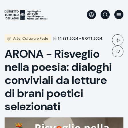
Skip
to
main
content
Arte, Cultura e Fede
14 SET 2024 - 5 OTT 2024
ARONA - Risveglio
nella poesia: dialoghi
conviviali da letture
di brani poetici
selezionati