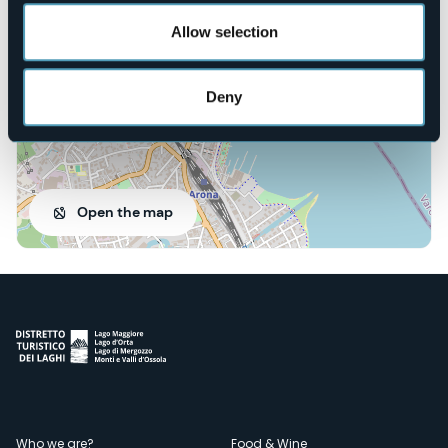
28041 - Arona (NO)
Allow selection
Deny
Open the map
Who we are?
Food & Wine