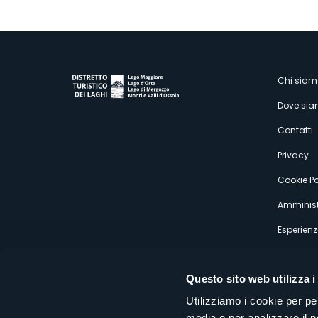
M
Chi siam
Dove si
s
Contatti
Privacy
Cookie Po
Amminist
Esperienz
Questo sito web utilizza i
Utilizziamo i cookie per pe
media e per analizzare il n