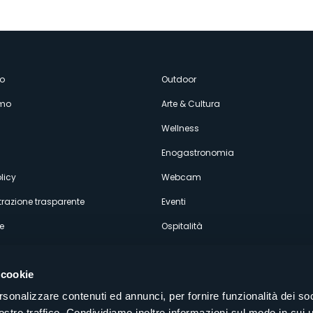
enù
o
Outdoor
amo
Arte & Cultura
econdario
Wellness
Enogastronomia
licy
Webcam
razione trasparente
Eventi
e
Ospitalità
 cookie
rsonalizzare contenuti ed annunci, per fornire funzionalità dei soc
ostro traffico. Condividiamo inoltre informazioni sul modo in cui u