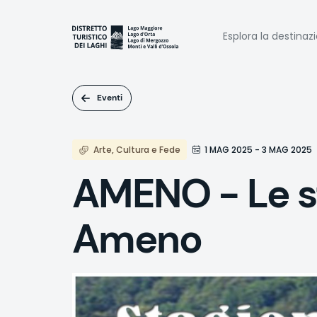
Salta
al
Naviga
contenuto
Esplora la destinaz
principale
princi
Eventi
Arte, Cultura e Fede
1 MAG 2025 - 3 MAG 2025
AMENO - Le st
Ameno