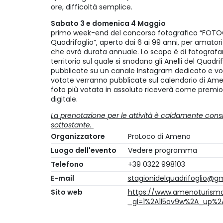
ore, difficoltà semplice.
Sabato 3 e domenica 4 Maggio
primo week-end del concorso fotografico “FOTOG
Quadrifoglio”, aperto dai 6 ai 99 anni, per amatori 
che avrà durata annuale. Lo scopo è di fotografa
territorio sul quale si snodano gli Anelli del Quad
pubblicate su un canale Instagram dedicato e vota
votate verranno pubblicate sul calendario di Amen
foto più votata in assoluto riceverà come premi
digitale.
La prenotazione per le attività è caldamente consigl
sottostante.
Organizzatore
ProLoco di Ameno
Luogo dell'evento
Vedere programma
Telefono
+39 0322 998103
E-mail
stagionidelquadrifoglio@g
Sito web
https://www.amenoturismo.
_gl=1%2A1l5ov9w%2A_up%