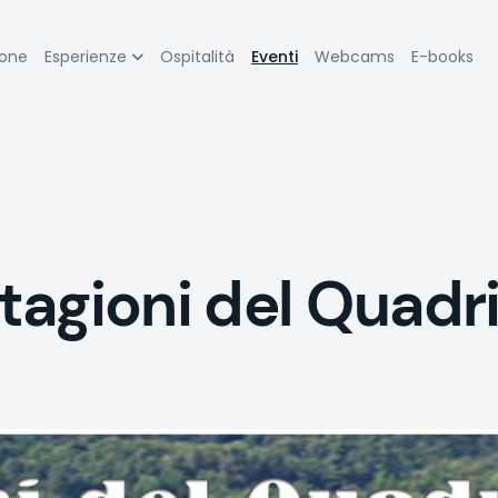
zione
ione
Esperienze
Ospitalità
Eventi
Webcams
E-books
pale
agioni del Quadrif