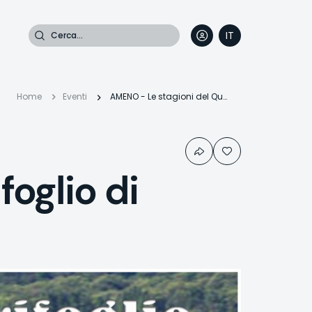
Cerca
IT
DE
EN
FR
Briciole
Home
Eventi
AMENO - Le stagioni del Quadrifoglio di Ameno
di
oglio di
pane