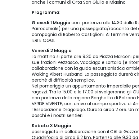
anche i comuni di Orta San Giulio e Miasino.
Programma:
Giovedì 1 Maggio
con partenza alle 14.30 dalla R
Parrocchiale) per una passeggiata/racconto del 
compagnia di Roberto Castiglioni. Al termine ve
IERI E OGGI.
Venerdì 2 Maggio
La mattina si parte alle 9.30 da Piazza Marconi p
sue frazioni Pezzasco, Vacciago e Lortallo (e ritor
collaborazione con la guida escursionistica ambien
Walking Albert Husband. La passeggiata durerà cir
perché di difficoltà semplice.
Nel pomeriggio un appuntamento imperdibile per 
ragazzi. Tra le 15.00 e le 17.00 si svolgeranno gl
con partenza dalla regione Borghetto di Bolzano 
VERDE VIVENTE, con arrivo al campo sportivo di A
l’Associazione Dragolago. Durata circa 2 ore. Un m
boschi e i nostri sentieri.
Sabato 3 Maggio
passeggiata in collaborazione con il CAI di Gozzan
Quadrifoglio di circa 6,2 km. Partenza alle 9.30 da