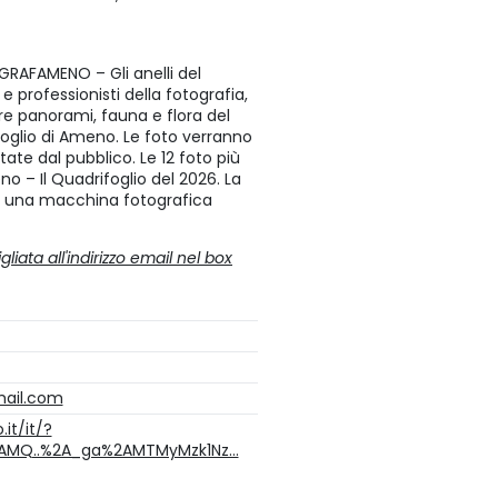
RAFAMENO – Gli anelli del
e professionisti della fotografia,
re panorami, fauna e flora del
rifoglio di Ameno. Le foto verranno
te dal pubblico. Le 12 foto più
o – Il Quadrifoglio del 2026. La
o una macchina fotografica
iata all'indirizzo email nel box
mail.com
it/it/?
2AMQ..%2A_ga%2AMTMyMzk1Nz…