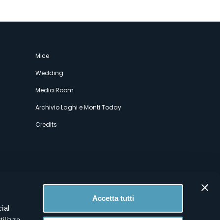
Mice
Wedding
Media Room
Archivio Laghi e Monti Today
Credits
Accetta tutti
ial
tilizza