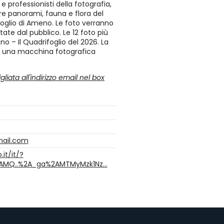
e professionisti della fotografia,
re panorami, fauna e flora del
rifoglio di Ameno. Le foto verranno
te dal pubblico. Le 12 foto più
o – Il Quadrifoglio del 2026. La
o una macchina fotografica
iata all'indirizzo email nel box
mail.com
it/it/?
2AMQ..%2A_ga%2AMTMyMzk1Nz…