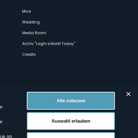
Mice
Wedding
Media Room
Archiv "Laghi e Monti Today"
Credits
Alle zulassen
le
 Profilen
Auswahl erlauben
le
sie im