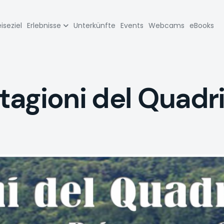
zione
iseziel
Erlebnisse
Unterkünfte
Events
Webcams
eBooks
pale
agioni del Quadrif