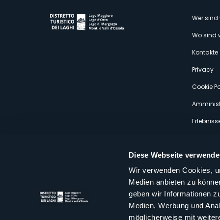
M
Wer sind 
Wo sind 
s
Kontakte
Privacy
Cookie Po
Amminist
Erlebniss
Diese Webseite verwende
Wir verwenden Cookies, um
Medien anbieten zu können
Distretto Turistico dei Laghi Scrl
geben wir Informationen z
Sede legale e operativa: Corso Italia 26 - 28838 Stresa VB - It
Medien, Werbung und Analy
tel:
+39 0323 30416
infoturismo@distrettolaghi.it
e
distrettolaghi@legalmail.it
möglicherweise mit weiter