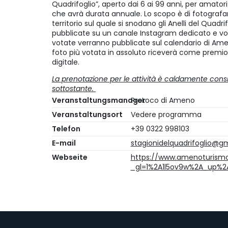
Quadrifoglio”, aperto dai 6 ai 99 anni, per amatori 
che avrà durata annuale. Lo scopo è di fotografa
territorio sul quale si snodano gli Anelli del Quad
pubblicate su un canale Instagram dedicato e vota
votate verranno pubblicate sul calendario di Amen
foto più votata in assoluto riceverà come premi
digitale.
La prenotazione per le attività è caldamente consigl
sottostante.
Veranstaltungsmanager
ProLoco di Ameno
Veranstaltungsort
Vedere programma
Telefon
+39 0322 998103
E-mail
stagionidelquadrifoglio@g
Webseite
https://www.amenoturismo.
_gl=1%2A1l5ov9w%2A_up%