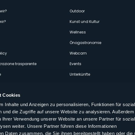
enù
wir?
Outdoor
wir?
Kunst und Kultur
econdario
Wellness
Önogastronomie
licy
Webcam
razione trasparente
Events
e
Unterkünfte
t Cookies
 Inhalte und Anzeigen zu personalisieren, Funktionen für sozia
 und die Zugriffe auf unsere Website zu analysieren. Außerdem
Folgen Sie uns auf unseren sozialen
u Ihrer Verwendung unserer Website an unsere Partner für sozia
aly
sen weiter. Unsere Partner führen diese Informationen
en Daten zusammen, die Sie ihnen bereitgestellt haben oder die 