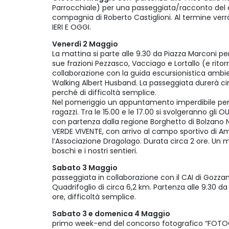
Parrocchiale) per una passeggiata/racconto del 
compagnia di Roberto Castiglioni. Al termine ve
IERI E OGGI.
Venerdì 2 Maggio
La mattina si parte alle 9.30 da Piazza Marconi p
sue frazioni Pezzasco, Vacciago e Lortallo (e ritor
collaborazione con la guida escursionistica ambien
Walking Albert Husband. La passeggiata durerà cir
perché di difficoltà semplice.
Nel pomeriggio un appuntamento imperdibile per 
ragazzi. Tra le 15.00 e le 17.00 si svolgeranno gl
con partenza dalla regione Borghetto di Bolzano 
VERDE VIVENTE, con arrivo al campo sportivo di A
l’Associazione Dragolago. Durata circa 2 ore. Un m
boschi e i nostri sentieri.
Sabato 3 Maggio
passeggiata in collaborazione con il CAI di Gozzan
Quadrifoglio di circa 6,2 km. Partenza alle 9.30 da
ore, difficoltà semplice.
Sabato 3 e domenica 4 Maggio
primo week-end del concorso fotografico “FOTOG