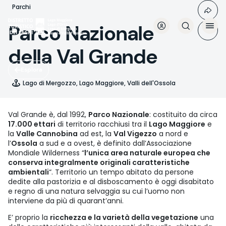
Salta
Parchi
al
contenuto
Parco Nazionale
principale
della Val Grande
Esplora
Lago di Mergozzo, Lago Maggiore, Valli dell'Ossola
Val Grande è, dal 1992,
Parco Nazionale
: costituito da circa
17.000 ettari
di territorio racchiusi tra il
Lago Maggiore
e
la
Valle Cannobina
ad est, la
Val Vigezzo
a nord e
l’
Ossola
a sud e a ovest, è definito dall’Associazione
Mondiale Wilderness “
l’unica area naturale europea che
conserva integralmente originali caratteristiche
ambientali
“. Territorio un tempo abitato da persone
dedite alla pastorizia e al disboscamento è oggi disabitato
e regno di una natura selvaggia su cui l’uomo non
interviene da più di quarant’anni.
E’ proprio la
ricchezza e la varietà della vegetazione
una