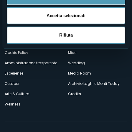
Menù
Chi siamo
Enogastronomia
Accetta selezionati
Dove siamo
Webcam
secondario
Contatti
Eventi
Rifiuta
Privacy
Ospitalità
Cookie Policy
Mice
Amministrazione trasparente
Wedding
Esperienze
Media Room
Outdoor
Archivio Laghi e Monti Today
Arte & Cultura
Credits
Wellness