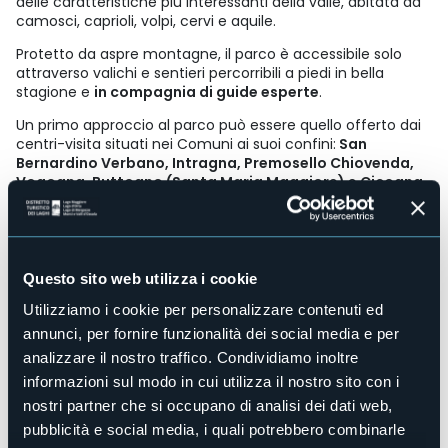
delle caratteristiche più interessanti della valle, abitata da
camosci, caprioli, volpi, cervi e aquile.
Protetto da aspre montagne, il parco è accessibile solo
attraverso valichi e sentieri percorribili a piedi in bella
stagione e
in compagnia di guide esperte
.
Un primo approccio al parco può essere quello offerto dai
centri-visita situati nei Comuni ai suoi confini:
San
Bernardino Verbano, Intragna, Premosello Chiovenda,
Vogogna, Buttogno (Santa Maria Maggiore) e Cicogna
(Cossogno)
.
A Vogogna – in Ossola – è la sede del Parco Nazionale,
mentre a Intragna - nel Verbano – interessante è il centro
visita del parco dedicato agli animali della notte.
Questo sito web utilizza i cookie
E-mail
info@parcovalgrande.it
Utilizziamo i cookie per personalizzare contenuti ed
Telefono
annunci, per fornire funzionalità dei social media e per
+39 0324 87540
analizzare il nostro traffico. Condividiamo inoltre
informazioni sul modo in cui utilizza il nostro sito con i
Sito web
nostri partner che si occupano di analisi dei dati web,
Live
pubblicità e social media, i quali potrebbero combinarle