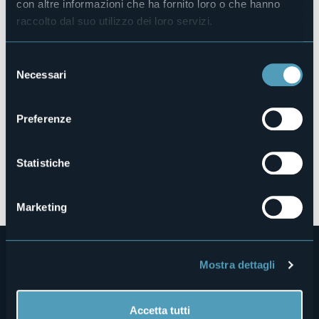
con altre informazioni che ha fornito loro o che hanno
21,4°
()
raccolto dal suo utilizzo dei loro servizi.
Parzialmente nuvoloso
Selezione
Necessari
del
consenso
Preferenze
Statistiche
Apri mappa
Marketing
Mostra dettagli
Accetta tutti