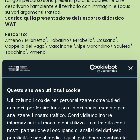
Lungo il percorso sono presenti più di 15 bacheche che
descrivono l’ambiente e il territorio con immagini e focus
su vari argomenti trattati.
Scarica qui la presentazione del Percorso didattico
WWF
Percorso:
Ameno\ Milanetto\ Tabarino\ Mirabello\ Cassano\
Cappella del Vago\ Cascinone \Alpe Marandino\ Sculera\
Tacchino\ Ameno
11.6 Km\4.30 ore tempo medio percorrenza
545 m dislivello salita\791 m altezza massima
Percorribilità in MTB 90%
Percorribilità a cavallo 80%
Questo sito web utilizza i cookie
È un impegnativo anello nell’Oltreagogna alla scoperta
Utilizziamo i cookie per personalizzare contenuti ed
della boscosa montagna di Ameno e delle sue antiche
cascine. Lasciato alle spalle il centro storico si passano le
annunci, per fornire funzionalità dei social media e per
frazioni Milanetto, Tabarino, Mirabello e Cassano, che è un
analizzare il nostro traffico. Condividiamo inoltre
balcone su Ameno, il Lago d’Orta e il Monte Rosa. Poco più
informazioni sul modo in cui utilizza il nostro sito con i
in alto si sosta alla Cappella del Vago. Continuando a
nostri partner che si occupano di analisi dei dati web,
camminare nei fitti boschi si arriva ai resti dell’Alpe
Cascinone, dove si ammirano tre faggi secolari, e quindi al
pubblicità e social media, i quali potrebbero combinarle