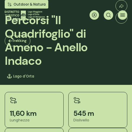
Salta
Outdoor & Natura
al
contenuto
Percorsi "Il
principale
Quadrifoglio" di
Trekking
Ameno - Anello
Indaco
Lago d'Orta
11,60 km
545 m
Lunghezza
Dislivello