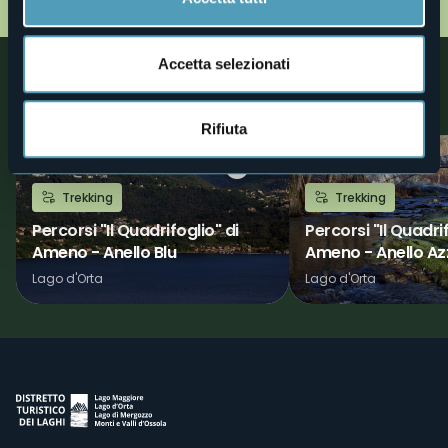
Accetta selezionati
Nelle vicinanze
Scoprite luoghi, esperienze e attività nelle vicine località
Rifiuta
2
Trekking
Trekking
Percorsi "Il Quadrifoglio" di
Percorsi "Il Quadrif
Ameno - Anello Blu
Ameno - Anello Az
Lago d'Orta
Lago d'Orta