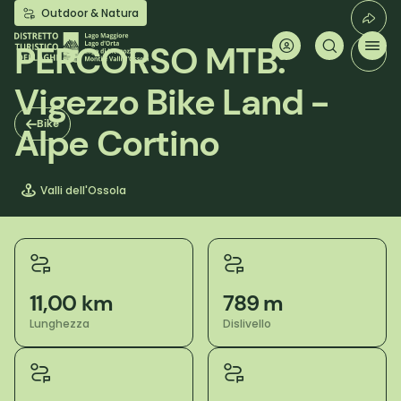
Salta
Outdoor & Natura
al
contenuto
PERCORSO MTB:
principale
Vigezzo Bike Land -
Bike
Alpe Cortino
Valli dell'Ossola
11,00 km
789 m
Lunghezza
Dislivello