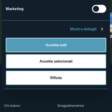
Scoprite luoghi, esperienze e attività nelle vicine località
Marketing
0
Musei
Borghi d'eccellen
Mostra dettagli
Museo archeologico della
Malesco - Borgo d
pietra ollare
Montagne
Accetta tutti
Attrazioni turistiche
Accetta selezionati
Rifiuta
Menù
Chi siamo
Enogastronomia