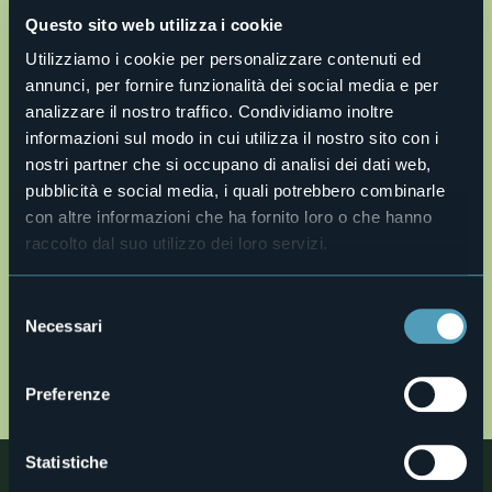
Questo sito web utilizza i cookie
Utilizziamo i cookie per personalizzare contenuti ed
annunci, per fornire funzionalità dei social media e per
analizzare il nostro traffico. Condividiamo inoltre
informazioni sul modo in cui utilizza il nostro sito con i
Apri mappa
nostri partner che si occupano di analisi dei dati web,
pubblicità e social media, i quali potrebbero combinarle
con altre informazioni che ha fornito loro o che hanno
o79-alpe-cortino-mtb.gpx
raccolto dal suo utilizzo dei loro servizi.
Descrizione completa
Description en
Selezione
Necessari
Description fr
del
consenso
Beschreibung
MAP
Preferenze
Statistiche
Nelle vicinanze