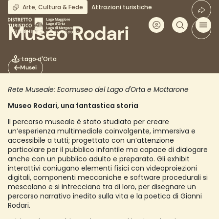
Salta
Arte, Cultura & Fede
Attrazioni turistiche
al
contenuto
Museo Rodari
principale
Lago d'Orta
Musei
Rete Museale: Ecomuseo del Lago d'Orta e Mottarone
Museo Rodari, una fantastica storia
Il percorso museale è stato studiato per creare
un’esperienza multimediale coinvolgente, immersiva e
accessibile a tutti; progettato con un’attenzione
particolare per il pubblico infantile ma capace di dialogare
anche con un pubblico adulto e preparato. Gli exhibit
interattivi coniugano elementi fisici con videoproiezioni
digitali, componenti meccaniche e software procedurali si
mescolano e si intrecciano tra di loro, per disegnare un
percorso narrativo inedito sulla vita e la poetica di Gianni
Rodari.