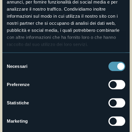
Live
annunci, per fornire funzionalità dei social media e per
analizzare il nostro traffico. Condividiamo inoltre
informazioni sul modo in cui utilizza il nostro sito con i
20,1°
Via Carrobbio 45
Cielo limpido
nostri partner che si occupano di analisi dei dati web,
28887 - Omegna (VB)
pubblicità e social media, i quali potrebbero combinarle
con altre informazioni che ha fornito loro o che hanno
raccolto dal suo utilizzo dei loro servizi.
Selezione
Necessari
del
consenso
Preferenze
Apri mappa
Statistiche
Marketing