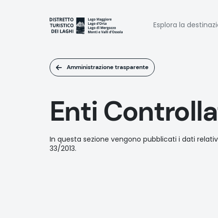
Salta
al
Naviga
contenuto
Esplora la destinaz
principale
princi
Amministrazione trasparente
Enti Controlla
In questa sezione vengono pubblicati i dati relativi a
33/2013.