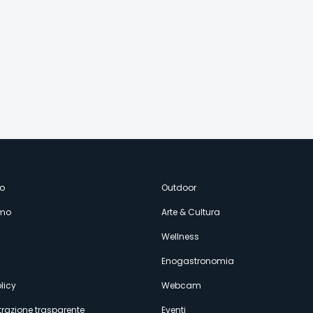
enù
o
Outdoor
amo
Arte & Cultura
econdario
Wellness
Enogastronomia
licy
Webcam
razione trasparente
Eventi