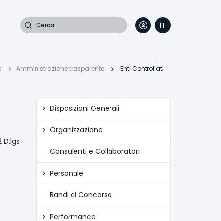
Cerca
IT
DE
EN
FR
riciole
e
Amministrazione trasparente
Enti Controllati
i
Amministrazione
Disposizioni Generali
trasparente
ane
Organizzazione
2 D.lgs
Consulenti e Collaboratori
Personale
Bandi di Concorso
Performance