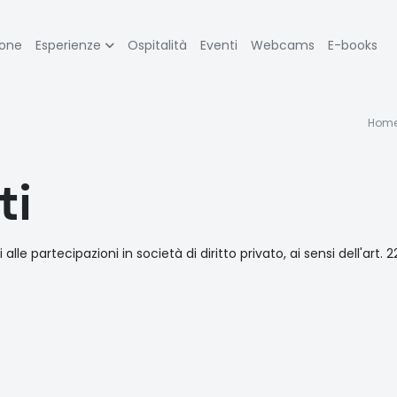
zione
ione
Esperienze
Ospitalità
Eventi
Webcams
E-books
pale
B
Hom
d
ti
p
lle partecipazioni in società di diritto privato, ai sensi dell'art. 2