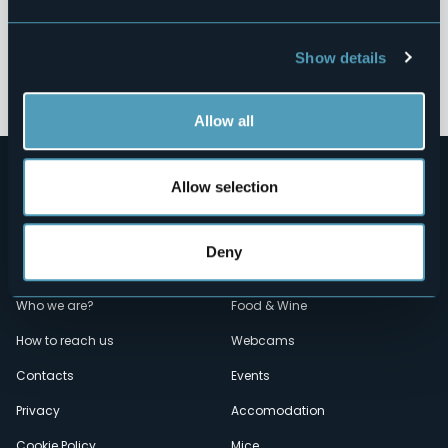
Altri Contenuti
Show details
Allow all
Allow selection
Deny
Menù
Who we are?
Food & Wine
How to reach us
Webcams
secondario
Contacts
Events
Privacy
Accomodation
Cookie Policy
Mice