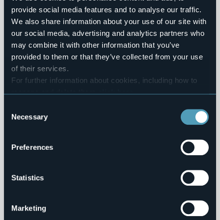
provide social media features and to analyse our traffic.
Beni Immobili e Gestione Patrimonio
We also share information about your use of our site with
our social media, advertising and analytics partners who
Controlli e rilievi sull'amministrazione
may combine it with other information that you’ve
provided to them or that they’ve collected from your use
Servizi Erogati
of their services.
For further information about cookies, including how to
Pagamenti dell'Amministrazione
manage and delete them
click here
.
You can find the full Privacy Policy
here
Opere Pubbliche
Consent
Necessary
Selection
Pianificazione e Governo del Territorio
Preferences
Informazioni Ambientali
Strutture Sanitarie Private Accreditate
Statistics
Interventi Straordinari e di Emergenza
Marketing
Contributi Enti Pubblici ex L. 124/2017