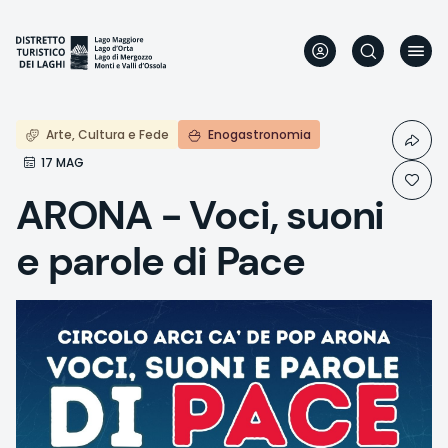
Skip
to
main
content
Arte, Cultura e Fede
Enogastronomia
17 MAG
ARONA - Voci, suoni
e parole di Pace