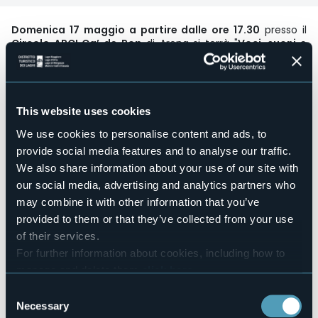
Domenica 17 maggio a partire dalle ore 17.30
presso il
Circolo ARCI Ca’ de Pop
di Arona si terrà "
Voci, suoni e
parole di Pac
e", un pomeriggio di incontri, musiche, parole
dedicate alla pace.
Verrà presentato il libro “Geografie Umanitarie. Di terra, di
mare, di pace” di Andrea Bellardinelli.
This website uses cookies
Andrea Bellardinelli già direttore del Programma Italia di
Emergency, e Roberto Maccaroni, infermiere già
We use cookies to personalise content and ads, to
coordinatore delle attività sanitarie della Life Support di
provide social media features and to analyse our traffic.
Emergency, dialogano con la giornalista de La Stampa
We also share information about your use of our site with
Novara Barbara Cottavoz.
our social media, advertising and analytics partners who
Il pomeriggio proseguirà con momenti di teatro e musica
may combine it with other information that you’ve
insieme a Kosmico Teatro e Manuel Consigli.
provided to them or that they’ve collected from your use
Si concluderà la giornata con una Light Dinner al costo di
of their services.
15€ di cui 5€ ad Emergency,
prenotazione obbligatoria
al
For further information about cookies, including how to
numero nel box.
manage and delete them
click here
.
Event organizer
You can find the full Privacy Policy
here
Circolo ARCI Ca' de Pop
Consent
Necessary
Selection
Event location