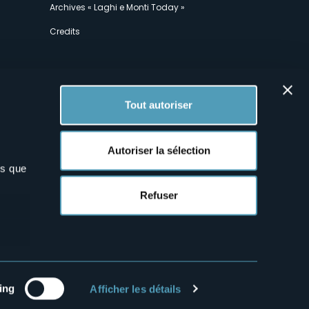
Archives « Laghi e Monti Today »
Credits
Tout autoriser
Autoriser la sélection
ns que
x
Refuser
ing
Afficher les détails