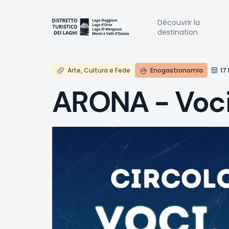
Aller
au
Naviga
Découvrir la
contenu
destination
principal
princi
Arte, Cultura e Fede
Enogastronomia
17
ARONA - Voci,