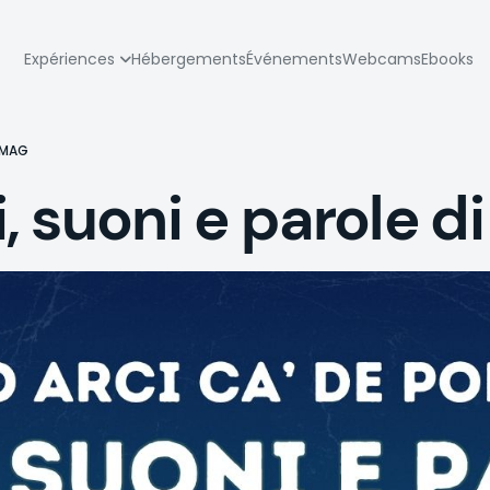
zione
Expériences
Hébergements
Événements
Webcams
Ebooks
pale
 MAG
 suoni e parole d