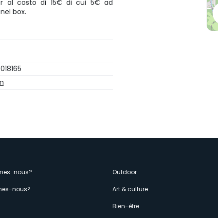
er al costo di 15€ di cui 5€ ad
nel box.
018165
m
enù
mes-nous?
Outdoor
es-nous?
Art & culture
econdario
s
Bien-être