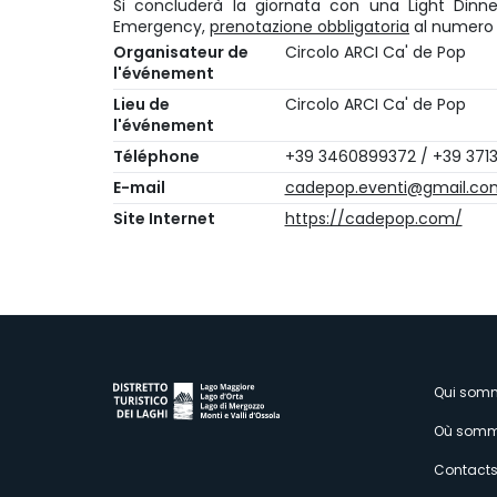
Si concluderà la giornata con una Light Dinn
Emergency,
prenotazione obbligatoria
al numero 
Organisateur de
Circolo ARCI Ca' de Pop
l'événement
Lieu de
Circolo ARCI Ca' de Pop
l'événement
Téléphone
+39 3460899372 / +39 3713
E-mail
cadepop.eventi@gmail.co
Site Internet
https://cadepop.com/
M
Qui som
Où somm
s
Contact