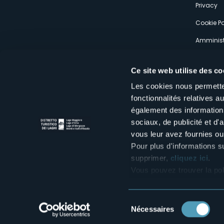
Privacy
Cookie Po
Amminist
Expérien
Ce site web utilise des co
Les cookies nous permetten
fonctionnalités relatives 
également des informations
sociaux, de publicité et d
Distretto Turistico dei Laghi Scrl
vous leur avez fournies ou 
Sede legale e operativa: Corso Italia 26 - 28838 Stresa VB - It
tel:
+39 0323 30416
Pour plus d'informations s
infoturismo@distrettolaghi.it
e
distrettolaghi@legalmail.it
supprimer,
cliquez ici
.
www.distrettolaghi.it
Vous pouvez trouver la pol
P.I. 01648650032
Sélection
Nécessaires
du