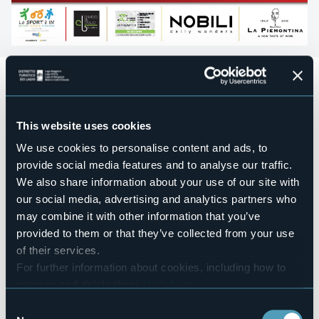
Domenica 17 maggio 2026
tra Lago Maggiore e Lago
d’Orta si terrà l'evento automobilistico
Gentlemen’s
Running Supercar.
L’iniziativa nasce come evento senza scopo di lucro, con
This website uses cookies
l’obiettivo di valorizzare e promuovere il territorio
attraverso un’esperienza elegante e selezionata, che
We use cookies to personalise content and ads, to
unisce passione per le auto sportive e scoperta delle
provide social media features and to analyse our traffic.
eccellenze locali. L’evento coinvolgerà circa 35 equipaggi
We also share information about your use of our site with
selezionati di Supercar e si svilupperà lungo un percorso
our social media, advertising and analytics partners who
panoramico, che toccherà alcune delle località più
rappresentative del territorio.
may combine it with other information that you’ve
provided to them or that they’ve collected from your use
Programma della giornata:
of their services.
- Ritrovo e colazione a Borgomanero presso Pasticceria
For further information about cookies, including how to
Mainelli - Partenza in direzione Mottarone con percorso
panoramico - Discesa verso Stresa e aperitivo presso Sky
manage and delete them
click here
.
Bar – Hotel La Palma - Proseguimento del tour verso il Lago
You can find the full Privacy Policy
here
Consent
d’Orta - Pranzo finale sul lago presso Ristorante