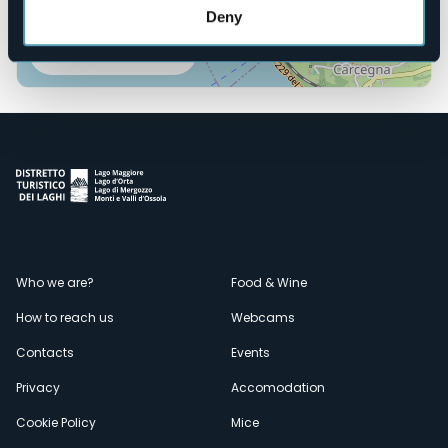
Deny
Open the map
Menù
Who we are?
Food & Wine
How to reach us
Webcams
secondario
Contacts
Events
Privacy
Accomodation
Cookie Policy
Mice