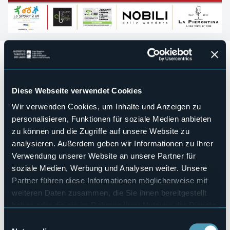
Domenica 17 maggio 2026
tra Lago Maggiore e Lago
d’Orta si terrà l'evento automobilistico
Gentlemen’s
Running Supercar.
L’iniziativa nasce come evento senza scopo di lucro, con
Diese Webseite verwendet Cookies
l’obiettivo di valorizzare e promuovere il territorio
attraverso un’esperienza elegante e selezionata, che
Wir verwenden Cookies, um Inhalte und Anzeigen zu
unisce passione per le auto sportive e scoperta delle
personalisieren, Funktionen für soziale Medien anbieten
eccellenze locali. L’evento coinvolgerà circa 35 equipaggi
zu können und die Zugriffe auf unsere Website zu
selezionati di Supercar e si svilupperà lungo un percorso
analysieren. Außerdem geben wir Informationen zu Ihrer
panoramico, che toccherà alcune delle località più
rappresentative del territorio.
Verwendung unserer Website an unsere Partner für
soziale Medien, Werbung und Analysen weiter. Unsere
Programma della giornata:
Partner führen diese Informationen möglicherweise mit
- Ritrovo e colazione a Borgomanero presso Pasticceria
weiteren Daten zusammen, die Sie ihnen bereitgestellt
Mainelli - Partenza in direzione Mottarone con percorso
panoramico - Discesa verso Stresa e aperitivo presso Sky
haben oder die sie im Rahmen Ihrer Nutzung der Dienste
Bar – Hotel La Palma - Proseguimento del tour verso il Lago
gesammelt haben.
Einwilligungsauswahl
d’Orta - Pranzo finale sul lago presso Ristorante