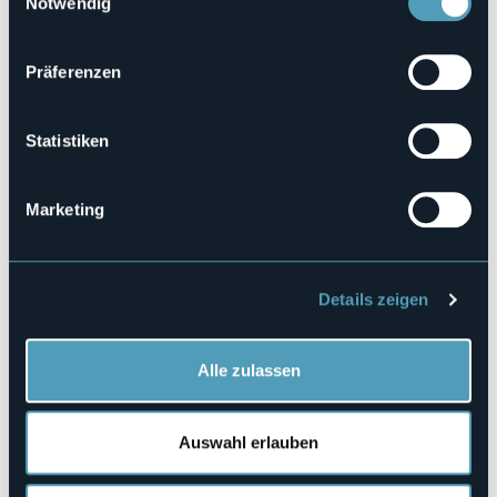
Notwendig
L’Approdo
Veranstaltungsmanager
Gentlemen’s Running Supercar
Präferenzen
Veranstaltungsort
Vedi programma
Telefon
Statistiken
+39 340 143 2312
E-mail
Marketing
gentlemensrunning@gmail.com
Corso Roma, 80
Details zeigen
28028 - Pettenasco (NO)
Alle zulassen
Auswahl erlauben