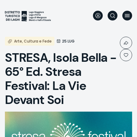
Skip
to
main
content
Arte, Cultura e Fede
25 LUG
STRESA, Isola Bella -
65° Ed. Stresa
Festival: La Vie
Devant Soi