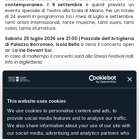
contemporaneo
. Il
9 settembre
è quindi previsto un
evento speciale al Teatro alla Scala di Milano. Per un totale
di 24 eventi in programma tra i mesi di luglio e settembre,
tanti artisti internazionali, tante musiche, tanti suoni, tanti
colori, tante sfumature.
Sabato 25 luglio 2026 ore 21:00 | Piazzale dell’Artiglieria
di Palazzo Borromeo, Isola Bella
si terrà il concerto open
air
La Vie Devant Soi.
In caso di maltempo il concerto sarà alla Stresa Festival Hall.
Info in biglietteria.
ARTISTI
Renaud Garcia-Fons, contrabasso a 5 corde
David Venitucci, fisarmonica
Stephan Caracci, vibrafono e batteria
Il Piazzale della Armi del Palazzo Borromeo dell’Isola Bella è
This website uses cookies
la sede concertistica del trio del contrabbassista
Renaud
We use cookies to personalise content and ads, to
Garcia-Fons
, con
David Venitucci
alla fisarmonica e
Stephan Caracci
al vibrafono e batteria. Chiamato “il
provide social media features and to analyse our traffic.
Paganini del contrabbasso”, Garcia-Fons ha deciso di
We also share information about your use of our site with
aggiungere una quinta corda al suo contrabbasso,
our social media, advertising and analytics partners who
ampliando le possibilità dello strumento e permettendo di