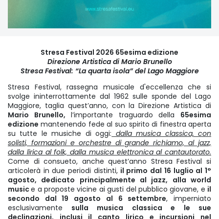
Stresa Festival 2026 65esima edizione
Direzione Artistica di Mario Brunello
Stresa Festival: “La quarta isola” del Lago Maggiore
Stresa Festival, rassegna musicale d'eccellenza che si
svolge ininterrottamente dal 1962 sulle sponde del Lago
Maggiore, taglia quest’anno, con la Direzione Artistica di
Mario Brunello,
l’importante traguardo della
65esima
edizione
mantenendo fede al suo spirito di finestra aperta
su tutte le musiche di oggi:
dalla musica classica, con
solisti, formazioni e orchestre di grande richiamo, al jazz,
dalla lirica al folk, dalla musica elettronica al cantautorato.
Come di consueto, anche quest’anno Stresa Festival si
articolerà in due periodi distinti,
il primo dal 16 luglio al 1°
agosto, dedicato principalmente al jazz, alla world
music
e a proposte vicine ai gusti del pubblico giovane, e
il
secondo dal 19 agosto al 6 settembre
, imperniato
esclusivamente
sulla musica classica e le sue
declinazioni, inclusi il canto lirico e incursioni nel