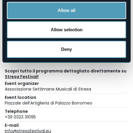
Su prenotazione, a pagamento. Info in biglietteria.
Allow all
Biglietteria:
via Carducci, 38 – Stresa (VB)
boxoffice@stresafestival.eu
| 032331095
Allow selection
Orari:
Da lunedì a venerdì: 10:00 – 13:00.
Nei soli giorni di concerto: 10:00 – 13:00 / 15:00 – 17:00
compreso sabato e festivi.
Deny
In sede di concerto la biglietteria apre un’ora prima
dell’inizio.
Scopri tutto il programma dettagliato direttamente su
Stresa Festival!
Event organizer
Associazione Settimane Musicali di Stresa
Event location
Piazzale dell’Artiglieria di Palazzo Borromeo
Telephone
+39 0323 31095
E-mail
info@stresafestival.eu