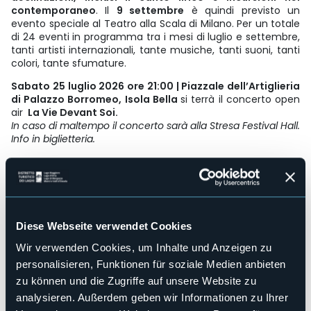
contemporaneo
. Il
9 settembre
è quindi previsto un
evento speciale al Teatro alla Scala di Milano. Per un totale
di 24 eventi in programma tra i mesi di luglio e settembre,
tanti artisti internazionali, tante musiche, tanti suoni, tanti
colori, tante sfumature.
Sabato 25 luglio 2026 ore 21:00 | Piazzale dell’Artiglieria
di Palazzo Borromeo, Isola Bella
si terrà il concerto open
air
La Vie Devant Soi.
In caso di maltempo il concerto sarà alla Stresa Festival Hall.
Info in biglietteria.
ARTISTI
Renaud Garcia-Fons, contrabasso a 5 corde
David Venitucci, fisarmonica
Stephan Caracci, vibrafono e batteria
Il Piazzale della Armi del Palazzo Borromeo dell’Isola Bella è
Diese Webseite verwendet Cookies
la sede concertistica del trio del contrabbassista
Renaud
Wir verwenden Cookies, um Inhalte und Anzeigen zu
Garcia-Fons
, con
David Venitucci
alla fisarmonica e
Stephan Caracci
al vibrafono e batteria. Chiamato “il
personalisieren, Funktionen für soziale Medien anbieten
Paganini del contrabbasso”, Garcia-Fons ha deciso di
zu können und die Zugriffe auf unsere Website zu
aggiungere una quinta corda al suo contrabbasso,
analysieren. Außerdem geben wir Informationen zu Ihrer
ampliando le possibilità dello strumento e permettendo di