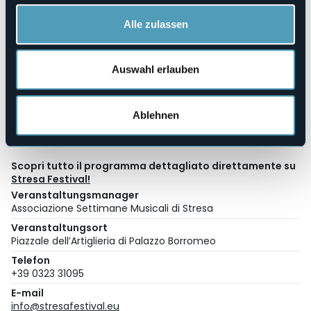
Su prenotazione, a pagamento. Info in biglietteria.
Alle zulassen
Biglietteria:
via Carducci, 38 – Stresa (VB)
boxoffice@stresafestival.eu
| 032331095
Auswahl erlauben
Orari:
Da lunedì a venerdì: 10:00 – 13:00.
Nei soli giorni di concerto: 10:00 – 13:00 / 15:00 – 17:00
compreso sabato e festivi.
Ablehnen
In sede di concerto la biglietteria apre un’ora prima
dell’inizio.
Scopri tutto il programma dettagliato direttamente su
Stresa Festival!
Veranstaltungsmanager
Associazione Settimane Musicali di Stresa
Veranstaltungsort
Piazzale dell’Artiglieria di Palazzo Borromeo
Telefon
+39 0323 31095
E-mail
info@stresafestival.eu