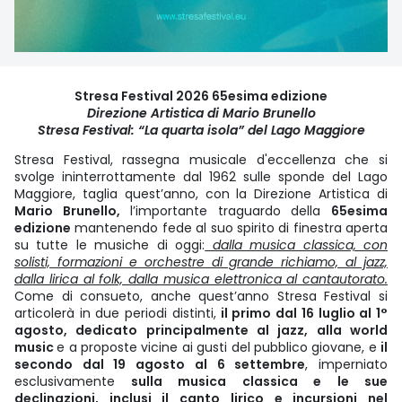
Stresa Festival 2026 65esima edizione
Direzione Artistica di Mario Brunello
Stresa Festival: “La quarta isola” del Lago Maggiore
Stresa Festival, rassegna musicale d'eccellenza che si
svolge ininterrottamente dal 1962 sulle sponde del Lago
Maggiore, taglia quest’anno, con la Direzione Artistica di
Mario Brunello,
l’importante traguardo della
65esima
edizione
mantenendo fede al suo spirito di finestra aperta
su tutte le musiche di oggi:
dalla musica classica, con
solisti, formazioni e orchestre di grande richiamo, al jazz,
dalla lirica al folk, dalla musica elettronica al cantautorato.
Come di consueto, anche quest’anno Stresa Festival si
articolerà in due periodi distinti,
il primo dal 16 luglio al 1°
agosto, dedicato principalmente al jazz, alla world
music
e a proposte vicine ai gusti del pubblico giovane, e
il
secondo dal 19 agosto al 6 settembre
, imperniato
esclusivamente
sulla musica classica e le sue
declinazioni, inclusi il canto lirico e incursioni nel