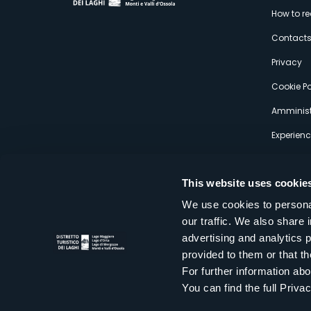
M
How to r
s
Contact
Privacy
Cookie Po
Amminist
Experien
This website uses cookie
We use cookies to personal
our traffic. We also share 
Distretto Turistico dei Laghi Scrl
advertising and analytics 
Sede legale e operativa: Corso Italia 26 - 28838 Stresa VB - It
provided to them or that th
tel:
+39 0323 30416
infoturismo@distrettolaghi.it
e
distrettolaghi@legalmail.it
For further information a
www.distrettolaghi.it
You can find the full Priva
P.I. 01648650032