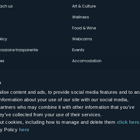
enù
each us
Art & Culture
econdario
s
Wellness
Food & Wine
licy
Webcams
razione trasparente
Events
ces
Accomodation
s
ise content and ads, to provide social media features and to an
information about your use of our site with our social media,
Follow us on our social networks
partners who may combine it with other information that you’ve
aly
ey’ve collected from your use of their services.
bout cookies, including how to manage and delete them
click here
cy Policy
here