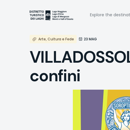
Skip
to
Naviga
main
Explore the destina
content
princi
Arte, Cultura e Fede
23 MAG
VILLADOSSOLA
confini