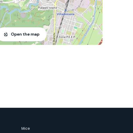
Open the map
Mice