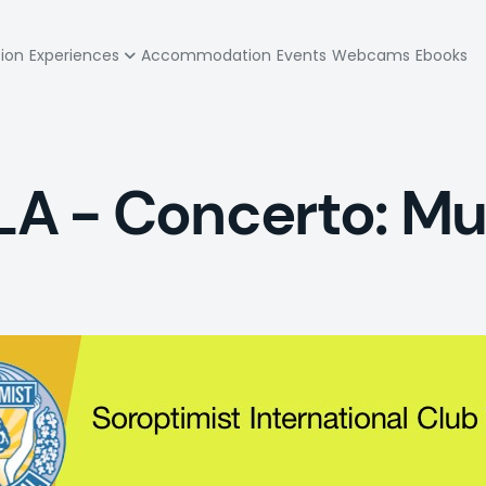
zione
tion
Experiences
Accommodation
Events
Webcams
Ebooks
pale
 - Concerto: Mu