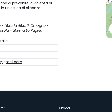
fine di prevenire la violenza di
 in un’ottica di alleanza
a - Libreria Alberti; Omegna -
ossola - Libreria La Pagina
talia
no@gmail.com
re?
Outdoor