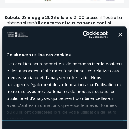
Sabato 23 maggio 2026 alle ore 21:00
presso il Teatro La
Fabbrica si terrà
il concerto di Musica senza confini
proposto per la prima volta in questa occasione
dall’Orchestra GMO Giovani Musicisti Ossolani con la
direzione del M° Alberto Lanza.
Le giovani note dell’Orchestra GMO a sostegno di
Soroptimist Club Verbano vengono proposte in un
Ce site web utilise des cookies.
concerto il cui ricavato sarà interamente destinato alla
realizzazione del progetto “Il rispetto si impara dall’infanzia”,
Les cookies nous permettent de personnaliser le contenu
un percorso di educazione all’affettività rivolto gli alunni
et les annonces, d'offrir des fonctionnalités relatives aux
della scuola dell’Infanzia, Primaria e Secondaria di primo
Grado del nostro territorio, al fine di prevenire la violenza di
médias sociaux et d'analyser notre trafic. Nous
genere. Il progetto vede coinvolti anche i genitori, in
partageons également des informations sur l'utilisation de
un’ottica di alleanza educativa tra scuola, famiglia e
notre site avec nos partenaires de médias sociaux, de
società.
publicité et d'analyse, qui peuvent combiner celles-ci
Biglietti
acquistabili a
questo link.
avec d'autres informations que vous leur avez fournies
Prevendita presso le Librerie del territorio: Verbania - Libreria
ou qu'ils ont collectées lors de votre utilisation de leurs
Alberti; Omegna - Libreria Ubik; Domodossola - Libreria
services.
Grossi; Villadossola - Libreria La Pagina
Pour plus d'informations sur les cookies, y compris sur la
Sélection