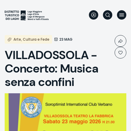
Aller
au
contenu
principal
Arte, Cultura e Fede
23 MAG
VILLADOSSOLA -
Concerto: Musica
senza confini