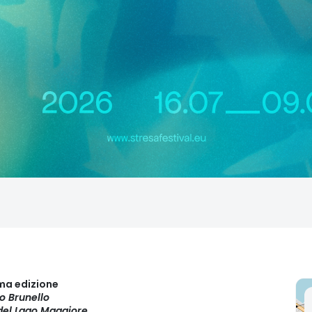
ima edizione
io Brunello
 del Lago Maggiore