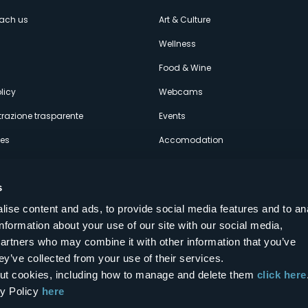
enù
each us
Art & Culture
econdario
s
Wellness
Food & Wine
licy
Webcams
razione trasparente
Events
ces
Accomodation
s
ise content and ads, to provide social media features and to an
information about your use of our site with our social media,
Follow us on our social networks
partners who may combine it with other information that you’ve
aly
ey’ve collected from your use of their services.
bout cookies, including how to manage and delete them
click here
cy Policy
here