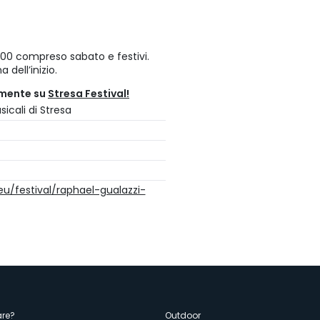
 17:00 compreso sabato e festivi.
 dell’inizio.
amente su
Stresa Festival!
icali di Stresa
eu/festival/raphael-gualazzi-
re?
Outdoor