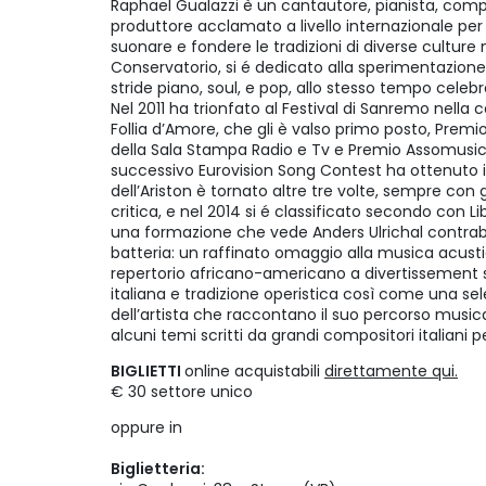
Raphael Gualazzi è un cantautore, pianista, compo
produttore acclamato a livello internazionale per
suonare e fondere le tradizioni di diverse culture m
Conservatorio, si é dedicato alla sperimentazione di
stride piano, soul, e pop, allo stesso tempo celebra
Nel 2011 ha trionfato al Festival di Sanremo nella 
Follia d’Amore, che gli è valso primo posto, Premio
della Sala Stampa Radio e Tv e Premio Assomusica p
successivo Eurovision Song Contest ha ottenuto i
dell’Ariston è tornato altre tre volte, sempre con
critica, e nel 2014 si é classificato secondo con Li
una formazione che vede Anders Ulrichal contrab
batteria: un raffinato omaggio alla musica acusti
repertorio africano-americano a divertissement 
italiana e tradizione operistica così come una se
dell’artista che raccontano il suo percorso musica
alcuni temi scritti da grandi compositori italiani p
BIGLIETTI
online acquistabili
direttamente qui.
€ 30 settore unico
oppure in
Biglietteria: