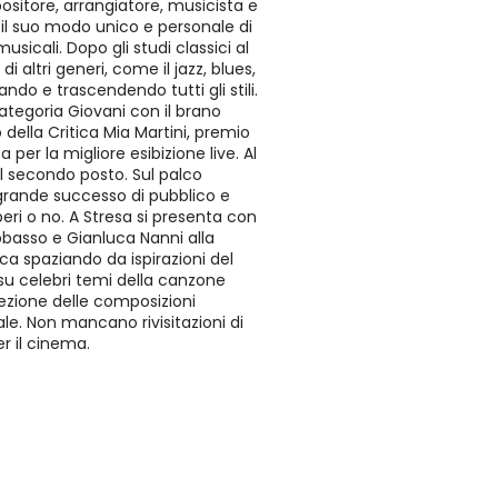
sitore, arrangiatore, musicista e
 il suo modo unico e personale di
usicali. Dopo gli studi classici al
 altri generi, come il jazz, blues,
ndo e trascendendo tutti gli stili.
categoria Giovani con il brano
 della Critica Mia Martini, premio
er la migliore esibizione live. Al
l secondo posto. Sul palco
 grande successo di pubblico e
beri o no. A Stresa si presenta con
basso e Gianluca Nanni alla
ca spaziando da ispirazioni del
su celebri temi della canzone
lezione delle composizioni
le. Non mancano rivisitazioni di
er il cinema.