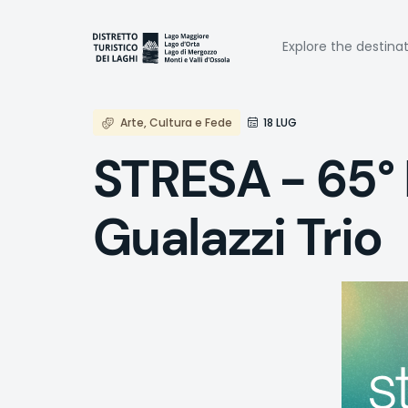
Skip
to
Naviga
main
Explore the destina
content
princi
Arte, Cultura e Fede
18 LUG
STRESA - 65° 
Gualazzi Trio