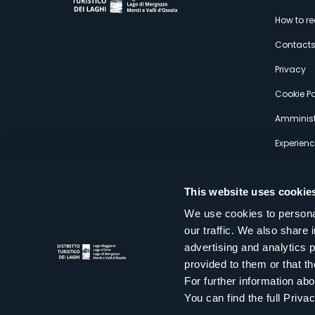
M
How to r
s
Contact
Privacy
Cookie Po
Amminist
Experien
This website uses cookie
We use cookies to personal
our traffic. We also share 
Distretto Turistico dei Laghi Scrl
advertising and analytics 
Sede legale e operativa: Corso Italia 26 - 28838 Stresa VB - It
provided to them or that th
tel:
+39 0323 30416
infoturismo@distrettolaghi.it
e
distrettolaghi@legalmail.it
For further information a
www.distrettolaghi.it
You can find the full Priva
P.I. 01648650032