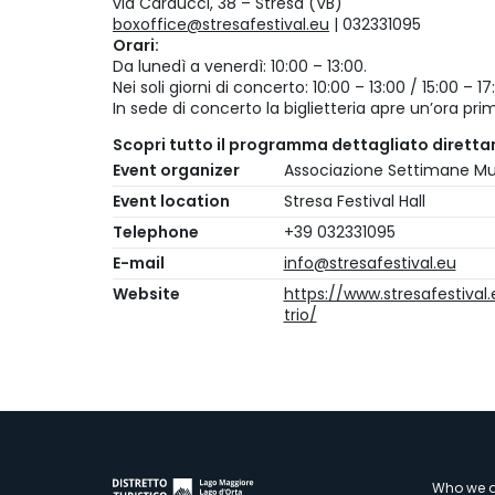
via Carducci, 38 – Stresa (VB)
boxoffice@stresafestival.eu
| 032331095
Orari:
Da lunedì a venerdì: 10:00 – 13:00.
Nei soli giorni di concerto: 10:00 – 13:00 / 15:00 –
In sede di concerto la biglietteria apre un’ora prima
Scopri tutto il programma dettagliato dirett
Event organizer
Associazione Settimane Mus
Event location
Stresa Festival Hall
Telephone
+39 032331095
E-mail
info@stresafestival.eu
Website
https://www.stresafestival.
trio/
Who we a