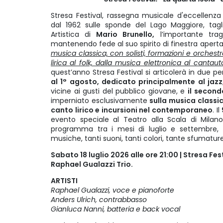
Stresa Festival, rassegna musicale d'eccellenza
dal 1962 sulle sponde del Lago Maggiore, tagl
Artistica di
Mario Brunello,
l’importante tra
mantenendo fede al suo spirito di finestra aperta
musica classica, con solisti, formazioni e orchestre
lirica al folk, dalla musica elettronica al cantaut
quest’anno Stresa Festival si articolerà in due peri
al 1° agosto, dedicato principalmente al jazz
vicine ai gusti del pubblico giovane, e
il second
imperniato esclusivamente
sulla musica classica
canto lirico e incursioni nel contemporaneo
. Il
evento speciale al Teatro alla Scala di Milano
programma tra i mesi di luglio e settembre, tan
musiche, tanti suoni, tanti colori, tante sfumatur
Sabato 18 luglio 2026 alle ore 21:00 | Stresa Fes
Raphael Gualazzi Trio.
ARTISTI
Raphael Gualazzi, voce e pianoforte
Anders Ulrich, contrabbasso
Gianluca Nanni, batteria e back vocal