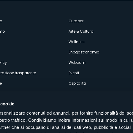
enù
o
Outdoor
amo
Arte & Cultura
econdario
Wellness
Enogastronomia
licy
Webcam
razione trasparente
Eventi
e
Ospitalità
 cookie
rsonalizzare contenuti ed annunci, per fornire funzionalità dei soc
ostro traffico. Condividiamo inoltre informazioni sul modo in cui u
Seguici sui nostri canali social
partner che si occupano di analisi dei dati web, pubblicità e social
aly