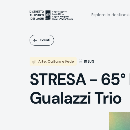
Salta
al
Naviga
contenuto
Esplora la destinaz
principale
princi
Eventi
Arte, Cultura e Fede
18 LUG
STRESA - 65° 
Gualazzi Trio