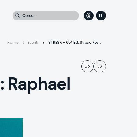
Cerca
IT
DE
EN
FR
Briciole
Home
Eventi
STRESA - 65° Ed. Stresa Festival: Raphael Gualazzi Trio
di
l: Raphael
pane