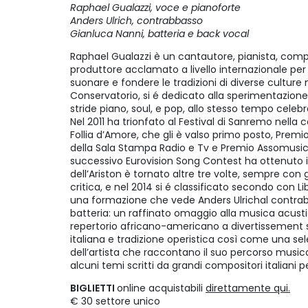
Raphael Gualazzi, voce e pianoforte
Anders Ulrich, contrabbasso
Gianluca Nanni, batteria e back vocal
Raphael Gualazzi è un cantautore, pianista, compo
produttore acclamato a livello internazionale per
suonare e fondere le tradizioni di diverse culture m
Conservatorio, si é dedicato alla sperimentazione di
stride piano, soul, e pop, allo stesso tempo celebra
Nel 2011 ha trionfato al Festival di Sanremo nella 
Follia d’Amore, che gli è valso primo posto, Premio
della Sala Stampa Radio e Tv e Premio Assomusica p
successivo Eurovision Song Contest ha ottenuto i
dell’Ariston è tornato altre tre volte, sempre con
critica, e nel 2014 si é classificato secondo con Li
una formazione che vede Anders Ulrichal contrab
batteria: un raffinato omaggio alla musica acusti
repertorio africano-americano a divertissement 
italiana e tradizione operistica così come una se
dell’artista che raccontano il suo percorso musica
alcuni temi scritti da grandi compositori italiani p
BIGLIETTI
online acquistabili
direttamente qui.
€ 30 settore unico