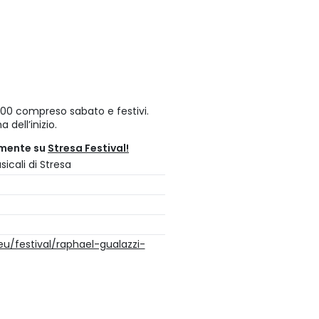
 17:00 compreso sabato e festivi.
 dell’inizio.
amente su
Stresa Festival!
icali di Stresa
eu/festival/raphael-gualazzi-