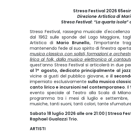
Stresa Festival 2026 65es
Direzione Artistica di Mar
Stresa Festival: “La quarta isola”
Stresa Festival, rassegna musicale d'eccellenza
dal 1962 sulle sponde del Lago Maggiore, tagl
Artistica di
Mario Brunello,
l’importante tra
mantenendo fede al suo spirito di finestra aperta
musica classica, con solisti, formazioni e orchestre
lirica al folk, dalla musica elettronica al cantaut
quest’anno Stresa Festival si articolerà in due peri
al 1° agosto, dedicato principalmente al jazz
vicine ai gusti del pubblico giovane, e
il second
imperniato esclusivamente
sulla musica classica
canto lirico e incursioni nel contemporaneo
. Il
evento speciale al Teatro alla Scala di Milano
programma tra i mesi di luglio e settembre, tan
musiche, tanti suoni, tanti colori, tante sfumatur
Sabato 18 luglio 2026 alle ore 21:00 | Stresa Fes
Raphael Gualazzi Trio.
ARTISTI