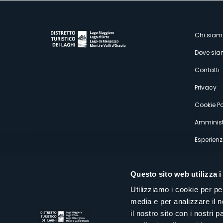
M
Chi siam
Dove si
s
Contatti
Privacy
Cookie Po
Amminist
Esperienz
Questo sito web utilizza i
Utilizziamo i cookie per pe
media e per analizzare il n
Distretto Turistico dei Laghi Scrl
il nostro sito con i nostri 
Sede legale e operativa: Corso Italia 26 - 28838 Stresa VB - It