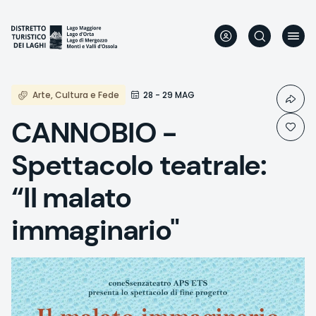
Skip
to
main
content
Arte, Cultura e Fede
28 - 29 MAG
CANNOBIO -
Spettacolo teatrale:
“Il malato
immaginario"