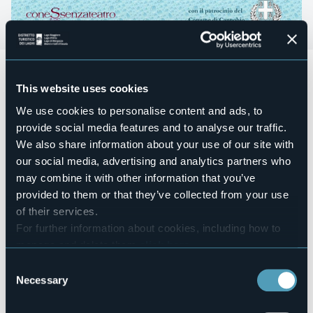
Giovedì 28 e venerdì 29 maggio
si terrà l'evento teatrale
ispirato liberamente a Molière
"Il Malato immaginario
" con
This website uses cookies
lo spettacolo di fine progetto dell'associazione
We use cookies to personalise content and ads, to
Conessenzateatro alle
ore 21:00
presso il
Teatro Nuovo di
Cannobio
. Il Malato immaginario di Argan, borghese tanto
provide social media features and to analyse our traffic.
ricco quanto ipocondriaco, è deciso a dare la figlia in
We also share information about your use of our site with
moglie a un medico, così da assicurarsi per sempre le cure
our social media, advertising and analytics partners who
in famiglia. La ragazza è però già innamorata e, per aiutarla
may combine it with other information that you’ve
a evitare le nozze, la scaltra domestica Toinette ha pronto
un piano geniale…
provided to them or that they’ve collected from your use
of their services.
L'ingresso è a offerta libera
For further information about cookies, including how to
Event organizer
Ass. Conessenzateatro
manage and delete them
click here
.
You can find the full Privacy Policy
here
Event location
Consent
Teatro Nuovo
Necessary
Selection
Telephone
+39 032371212