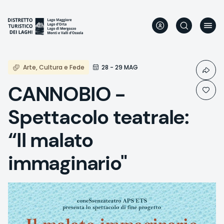
Aller
au
contenu
principal
Arte, Cultura e Fede
28 - 29 MAG
CANNOBIO -
Spettacolo teatrale:
“Il malato
immaginario"