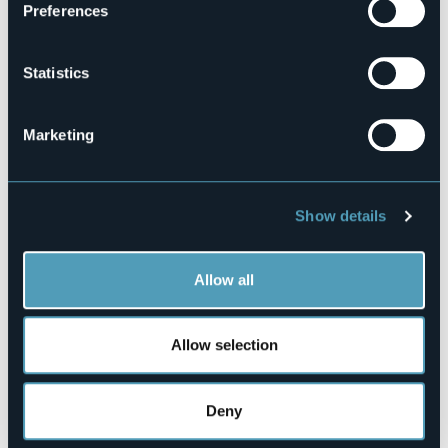
Preferences
Candoglia-Albo
.
Ritrovo ore 14.30
presso il parcheggio pubblico di via
Francia ad Albo. Camminata lungo la Via del Marmo,
costeggiando il Toce fino a Candoglia.
Statistics
A Candoglia verso le ore 15 ci si riunisce con il gruppo
proveniente da Mergozzo per rientrare ad Albo
passando dalla chiesa dell’Annunciazione e dal
Marketing
centro storico di Albo, con tappa al punto di arrivo di
un’antica via di lizza per il trasporto del marmo rosa
dalle cave di Veneranda Fabbrica del Duomo di
Milano.
Show details
Per le escursioni, a offerta libera che va a
sostegno delle attività culturali dell’Ecomuseo, è
richiesta la prenotazione da effettuare entro le
Allow all
ore 12 del giorno precedente, ai contatti nel box.
Event organizer
Ecomuseo Granito Montorfano
Allow selection
Event location
Mu.Ma.G. Museo del Marmo Rosa e del Granito
Deny
Telephone
+39 0323 840809 / +39 348 7340347