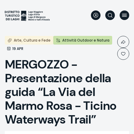
Skip
to
main
content
Arte, Cultura e Fede
Attività Outdoor e Natura
19 APR
MERGOZZO -
Presentazione della
guida “La Via del
Marmo Rosa - Ticino
Waterways Trail”