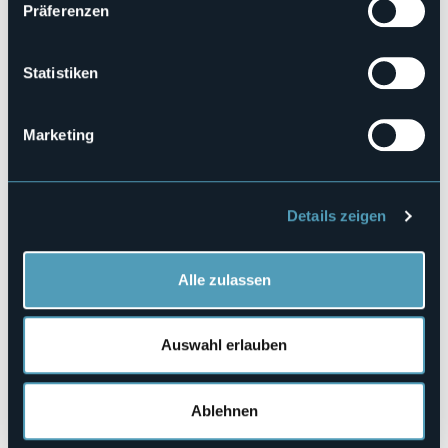
Präferenzen
Candoglia-Albo
.
Ritrovo ore 14.30
presso il parcheggio pubblico di via
Francia ad Albo. Camminata lungo la Via del Marmo,
costeggiando il Toce fino a Candoglia.
Statistiken
A Candoglia verso le ore 15 ci si riunisce con il gruppo
proveniente da Mergozzo per rientrare ad Albo
passando dalla chiesa dell’Annunciazione e dal
Marketing
centro storico di Albo, con tappa al punto di arrivo di
un’antica via di lizza per il trasporto del marmo rosa
dalle cave di Veneranda Fabbrica del Duomo di
Milano.
Details zeigen
Per le escursioni, a offerta libera che va a
sostegno delle attività culturali dell’Ecomuseo, è
richiesta la prenotazione da effettuare entro le
Alle zulassen
ore 12 del giorno precedente, ai contatti nel box.
Veranstaltungsmanager
Ecomuseo Granito Montorfano
Auswahl erlauben
Veranstaltungsort
Mu.Ma.G. Museo del Marmo Rosa e del Granito
Ablehnen
Telefon
+39 0323 840809 / +39 348 7340347