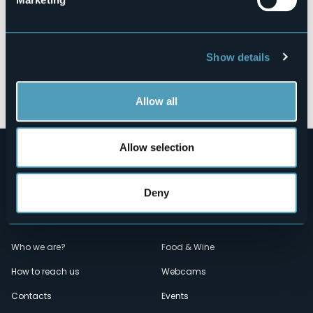
Show details
Open the map
Allow all
Allow selection
Deny
Menù
Who we are?
Food & Wine
How to reach us
Webcams
secondario
Contacts
Events