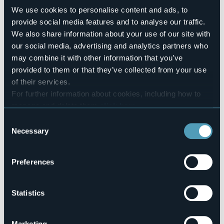
We use cookies to personalise content and ads, to
Per acquistare i biglietti clicca qui
provide social media features and to analyse our traffic.
Event organizer
We also share information about your use of our site with
Tones on the stones
our social media, advertising and analytics partners who
Event location
may combine it with other information that you’ve
Chiesa Parrocchiale della Purificazione
provided to them or that they’ve collected from your use
Telephone
of their services.
WhatsApp +39 351 8458646
For further information about cookies, including how to
E-mail
manage and delete them
click here
.
info@tonesonthestones.com
You can find the full Privacy Policy
here
Website
Consent
https://www.tonesteatronatura.com/tones-off/
Necessary
Selection
Preferences
Via Conelli 33
28832 - Belgirate (VB)
Statistics
Marketing