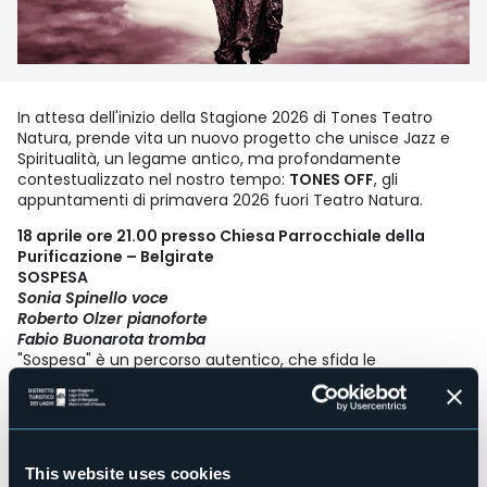
In attesa dell'inizio della Stagione 2026 di Tones Teatro
Natura, prende vita un nuovo progetto che unisce Jazz e
Spiritualità, un legame antico, ma profondamente
contestualizzato nel nostro tempo:
TONES OFF
, gli
appuntamenti di primavera 2026 fuori Teatro Natura.
18 aprile ore 21.00 presso Chiesa Parrocchiale della
Purificazione – Belgirate
SOSPESA
Sonia Spinello voce
Roberto Olzer pianoforte
Fabio Buonarota tromba
"Sospesa" è un percorso autentico, che sfida le
classificazioni e i clichè, un viaggio tra i contrasti e le
sfumature dell'anima. Sospesa colleziona istantanee di
una vita, densa e rarefatta allo stesso tempo, l'incontro
felice di jazz, canzone d'autore, classica e contemporanea.
Racconti di un'anima che viaggia tra due mondi, senza
This website uses cookies
riconoscere la differenza tra sogno e realtà.