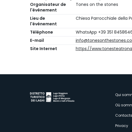
Organisateur de
Tones on the stones
l'événement
Lieu de
Chiesa Parrocchiale della P
l'événement
Téléphone
WhatsApp +39 351 845864
E-mail
info@tonesonthestones.c
Site Internet
https://www.tonesteatron
M
Qui som
Où somm
s
Contact
Privacy