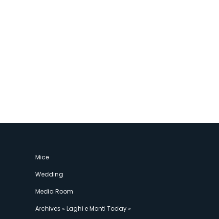
Mice
Wedding
Media Room
Archives « Laghi e Monti Today »