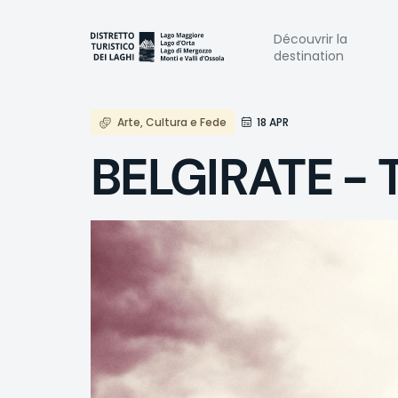
Aller
au
Naviga
Découvrir la
contenu
destination
principal
princi
Arte, Cultura e Fede
18 APR
BELGIRATE - 