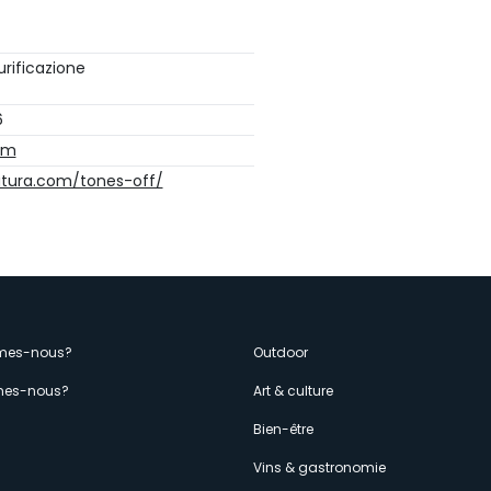
urificazione
6
om
atura.com/tones-off/
enù
mes-nous?
Outdoor
es-nous?
Art & culture
econdario
s
Bien-être
Vins & gastronomie