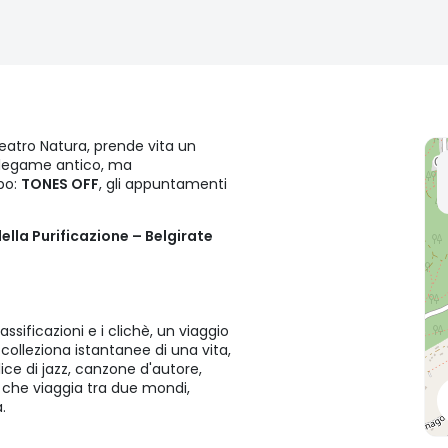
Teatro Natura, prende vita un
n legame antico, ma
po:
TONES OFF
, gli appuntamenti
della Purificazione – Belgirate
ssificazioni e i clichè, un viaggio
 colleziona istantanee di una vita,
ice di jazz, canzone d'autore,
che viaggia tra due mondi,
à.