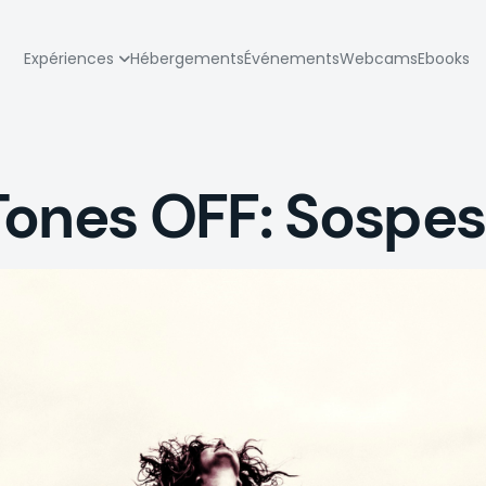
zione
Expériences
Hébergements
Événements
Webcams
Ebooks
pale
Tones OFF: Sospe