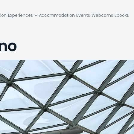
zione
tion
Experiences
Accommodation
Events
Webcams
Ebooks
pale
ano