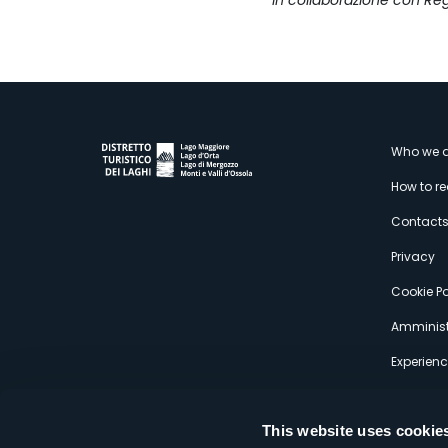
In collaborazione con Re
M
Who we a
How to r
s
Contact
Privacy
Cookie Po
Amminist
Experien
This website uses cookie