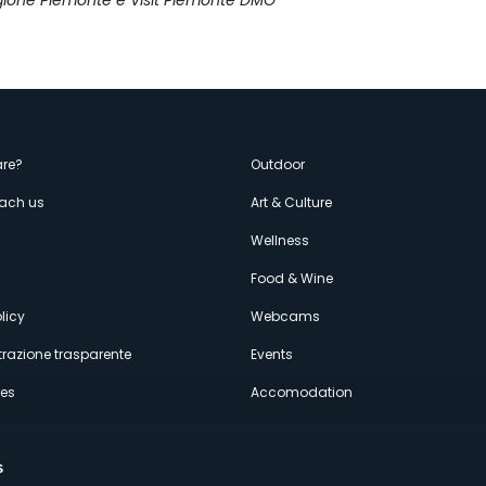
gione Piemonte e Visit Piemonte DMO
enù
re?
Outdoor
each us
Art & Culture
econdario
s
Wellness
Food & Wine
licy
Webcams
razione trasparente
Events
ces
Accomodation
s