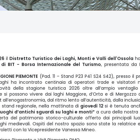
26
il
Distretto Turistico dei Laghi, Monti e Valli dell'Ossola
ha
 di BIT - Borsa Internazionale del Turismo
, presentata da 
EGIONE PIEMONTE
(Pad. 11 - Stand P23 P41 S24 S42), presso il pro
Laghi ha incontrato centinaia di operatori trade e visitatori na
vità della stagione turistica 2026 oltre all’ampio ventaglio 
 si possono vivere dai laghi Maggiore, d’Orta e di Mergozzo all
rt all’enogastronomia, dal ritmo lento all’autenticità, dalla inclusi
o stand regionale, nella mattinata di
giovedì 12
si è tenuta an
 Luoghi d’antichi sguardi su laghi e monti”
a cura della nostra A
rta del patrimonio storico-culturale offerto dai principali luog
orghi medievali. Ospiti del nostro spazio sono state la relatrice e
 Poletti con la Vicepresidente Vanessa Mineo.