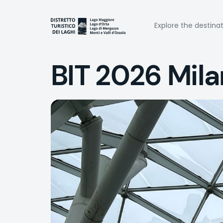
Skip
to
Naviga
main
Explore the destina
content
princi
BIT 2026 Mil