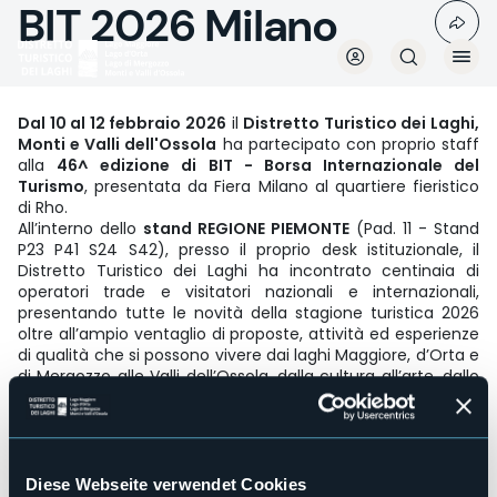
BIT 2026 Milano
Direkt
zum
Inhalt
Dal 10 al 12 febbraio 2026
il
Distretto Turistico dei Laghi,
Monti e Valli dell'Ossola
ha partecipato con proprio staff
alla
46^ edizione di BIT - Borsa Internazionale del
Turismo
, presentata da Fiera Milano al quartiere fieristico
di Rho.
All’interno dello
stand REGIONE PIEMONTE
(Pad. 11 - Stand
P23 P41 S24 S42), presso il proprio desk istituzionale, il
Distretto Turistico dei Laghi ha incontrato centinaia di
operatori trade e visitatori nazionali e internazionali,
presentando tutte le novità della stagione turistica 2026
oltre all’ampio ventaglio di proposte, attività ed esperienze
di qualità che si possono vivere dai laghi Maggiore, d’Orta e
di Mergozzo alle Valli dell’Ossola, dalla cultura all’arte, dallo
sport all’enogastronomia, dal ritmo lento all’autenticità,
dalla inclusione alla sostenibilità.
Presso l’area eventi dello stand regionale, nella mattinata
di
giovedì 12
si è tenuta anche la conferenza/evento
“Castelli, torri e mura. Luoghi d’antichi sguardi su laghi e
Diese Webseite verwendet Cookies