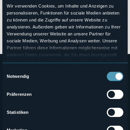
monti”
a cura della nostra ATL. Un viaggio tra storia, natura
Wir verwenden Cookies, um Inhalte und Anzeigen zu
e arte alla scoperta del patrimonio storico-culturale
offerto dai principali luoghi dalle antiche origini: castelli,
personalisieren, Funktionen für soziale Medien anbieten
torri, mura e borghi medievali. Ospiti del nostro spazio sono
zu können und die Zugriffe auf unsere Website zu
state la relatrice e consigliera del Distretto Turistico dei
analysieren. Außerdem geben wir Informationen zu Ihrer
Laghi Elena Poletti con la Vicepresidente Vanessa Mineo.
Verwendung unserer Website an unsere Partner für
In collaborazione con Regione Piemonte e Visit Piemonte
soziale Medien, Werbung und Analysen weiter. Unsere
DMO
Partner führen diese Informationen möglicherweise mit
weiteren Daten zusammen, die Sie ihnen bereitgestellt
haben oder die sie im Rahmen Ihrer Nutzung der Dienste
gesammelt haben.
Einwilligungsauswahl
Notwendig
Präferenzen
Menù
Wer sind wir?
Önogastronomie
Statistiken
Wo sind wir?
Webcam
secondario
Kontakte
Events