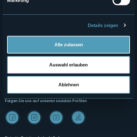
Marketing
Privacy
Unterkünfte
Cookie Policy
Mice
Details zeigen
Amministrazione trasparente
Wedding
Erlebnisse
Media Room
Alle zulassen
Outdoor
Archiv "Laghi e Monti Today"
Kunst und Kultur
Credits
Auswahl erlauben
Wellness
Ablehnen
Folgen Sie uns auf unseren sozialen Profilen