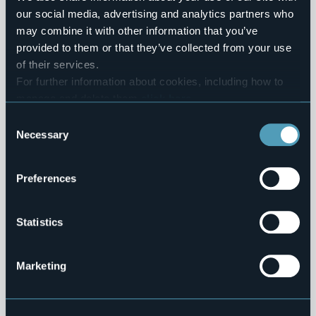
our social media, advertising and analytics partners who
Performance
may combine it with other information that you’ve
provided to them or that they’ve collected from your use
Enti Controllati
of their services.
For further information about cookies, including how to
Attività e Procedimenti
manage and delete them
click here
.
You can find the full Privacy Policy
here
Consent
Provvedimenti
Necessary
Selection
Bandi di gara e contratti
Preferences
Controlli sulle imprese
Sovvenzioni, Contributi, Sussidi, Vantaggi Economici
Statistics
Bilanci
Marketing
Beni Immobili e Gestione Patrimonio
Controlli e rilievi sull'amministrazione