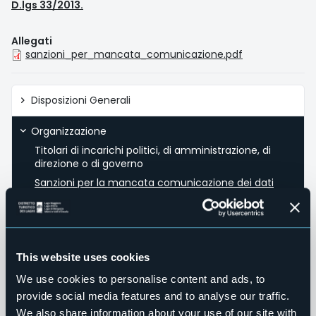
D.lgs 33/2013.
Allegati
sanzioni_per_mancata_comunicazione.pdf
Amministrazione
Disposizioni Generali
trasparente
Organizzazione
Titolari di incarichi politici, di amministrazione, di
direzione o di governo
Sanzioni per la mancata comunicazione dei dati
Articolazione degli uffici
Telefono e posta elettronica
Consulenti e Collaboratori
This website uses cookies
We use cookies to personalise content and ads, to
Personale
provide social media features and to analyse our traffic.
We also share information about your use of our site with
Bandi di Concorso