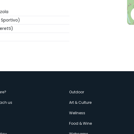
zola
 Sportivo)
retti)
enù
re?
Outdoor
each us
Art & Culture
econdario
s
Wellness
Food & Wine
licy
Webcams