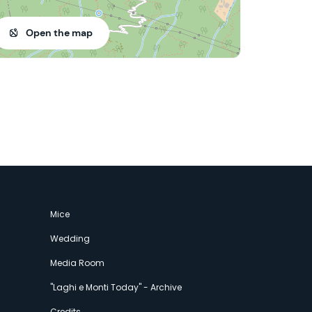
Open the map
Mice
Wedding
Media Room
"Laghi e Monti Today" - Archive
Credits