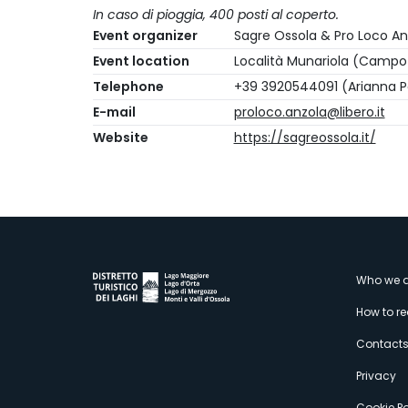
In caso di pioggia, 400 posti al coperto.
Event organizer
Sagre Ossola & Pro Loco An
Event location
Località Munariola (Campo
Telephone
+39 3920544091 (Arianna Pe
E-mail
proloco.anzola@libero.it
Website
https://sagreossola.it/
M
Who we a
How to r
s
Contact
Privacy
Cookie Po