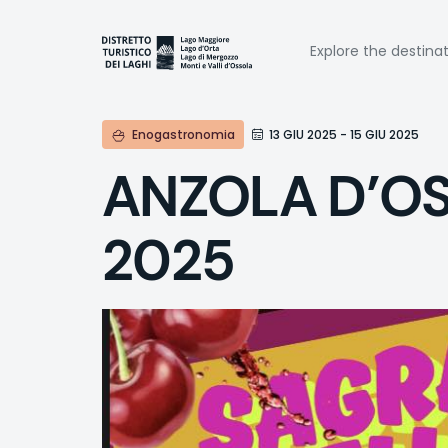
Skip
to
Naviga
main
Explore the destina
content
princi
Enogastronomia
13 GIU 2025 - 15 GIU 2025
ANZOLA D’OSS
2025