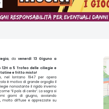
iegia
, da
venerdì 13 Giguno a
 12H a 5 Trofeo delle ciliegie e
tatine e fritto misto!
se, nel lontano 1947 per opera
zola è motivo di grande orgoglio il
egie nonostante il rigido inverno
ome “il paìs di cerès”. La sagra si
mi giorni di giugno, avviando
i, molto diffuse e apprezzate su