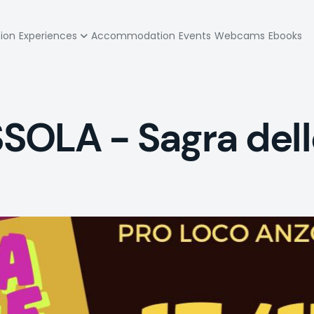
zione
tion
Experiences
Accommodation
Events
Webcams
Ebooks
pale
OLA - Sagra delle