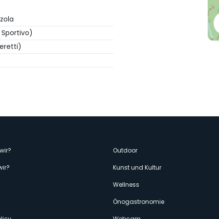
zola
 Sportivo)
retti)
enù
wir?
Outdoor
wir?
Kunst und Kultur
econdario
Wellness
Önogastronomie
licy
Webcam