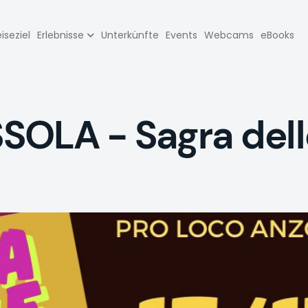
zione
iseziel
Erlebnisse
Unterkünfte
Events
Webcams
eBooks
pale
OLA - Sagra delle