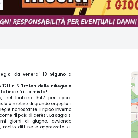
iegia
, da
venerdì 13 Giguno a
 12H a 5 Trofeo delle ciliegie e
tatine e fritto misto!
se, nel lontano 1947 per opera
zola è motivo di grande orgoglio il
egie nonostante il rigido inverno
ome “il paìs di cerès”. La sagra si
mi giorni di giugno, avviando
i, molto diffuse e apprezzate su