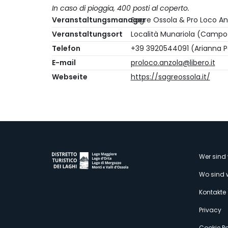
In caso di pioggia, 400 posti al coperto.
Veranstaltungsmanager
Sagre Ossola & Pro Loco An
Veranstaltungsort
Località Munariola (Campo
Telefon
+39 3920544091 (Arianna Pe
E-mail
proloco.anzola@libero.it
Webseite
https://sagreossola.it/
M
Wer sind 
Wo sind 
s
Kontakte
Privacy
Cookie Po