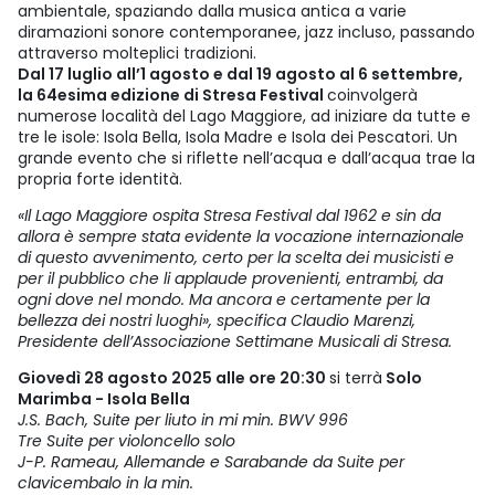
ambientale, spaziando dalla musica antica a varie
diramazioni sonore contemporanee, jazz incluso, passando
attraverso molteplici tradizioni.
Dal 17 luglio all’1 agosto e dal 19 agosto al 6 settembre,
la 64esima edizione di Stresa Festival
coinvolgerà
numerose località del Lago Maggiore, ad iniziare da tutte e
tre le isole: Isola Bella, Isola Madre e Isola dei Pescatori. Un
grande evento che si riflette nell’acqua e dall’acqua trae la
propria forte identità.
«Il Lago Maggiore ospita Stresa Festival dal 1962 e sin da
allora è sempre stata evidente la vocazione internazionale
di questo avvenimento, certo per la scelta dei musicisti e
per il pubblico che li applaude provenienti, entrambi, da
ogni dove nel mondo. Ma ancora e certamente per la
bellezza dei nostri luoghi», specifica Claudio Marenzi,
Presidente dell’Associazione Settimane Musicali di Stresa.
Giovedì 28 agosto 2025 alle ore 20:30
si terrà
Solo
Marimba - Isola Bella
J.S. Bach, Suite per liuto in mi min. BWV 996
Tre Suite per violoncello solo
J-P. Rameau, Allemande e Sarabande da Suite per
clavicembalo in la min.