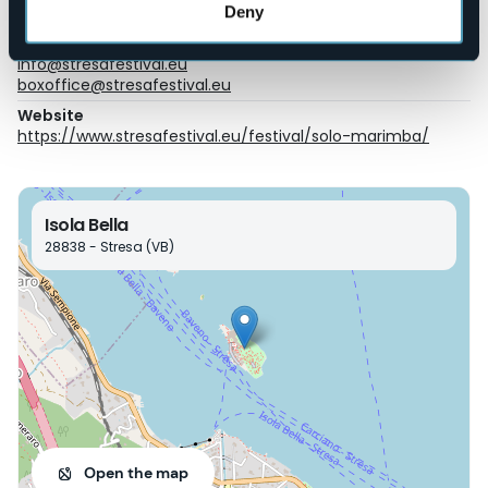
Deny
+39 0323 31095
E-mail
info@stresafestival.eu
boxoffice@stresafestival.eu
Website
https://www.stresafestival.eu/festival/solo-marimba/
Isola Bella
28838 - Stresa (VB)
Open the map