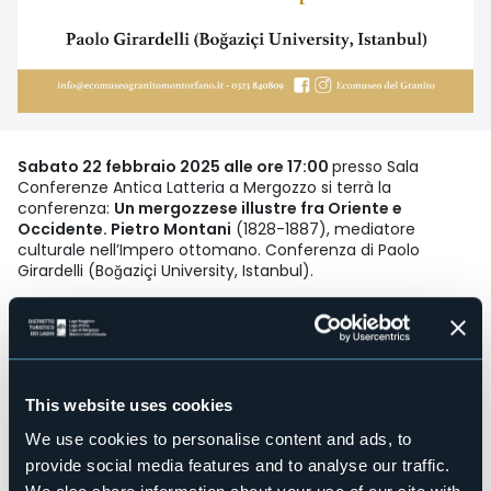
Sabato 22 febbraio 2025 alle ore 17:00
presso Sala
Conferenze Antica Latteria a Mergozzo si terrà la
conferenza:
Un mergozzese illustre fra Oriente e
Occidente. Pietro Montani
(1828-1887), mediatore
culturale nell’Impero ottomano. Conferenza di Paolo
Girardelli (Boğaziçi University, Istanbul).
Nel marzo del 1832, un bambino di quattro anni di nome
Pietro Montani si imbarcava con i suoi genitori, entrambi di
Mergozzo, su una nave diretta da Trieste ad Algeri. Ma nel
settembre dello stesso anno, la famiglia Montani era già
This website uses cookies
stabilmente insediata a Galata, il quartiere cosmopolita, di
origine genovese, di Costantinopoli, come ancora veniva
We use cookies to personalise content and ads, to
chiamata dagli europei la capitale ottomana - oggi
provide social media features and to analyse our traffic.
Istanbul. Inizia così la vicenda di vita di uno fra i più