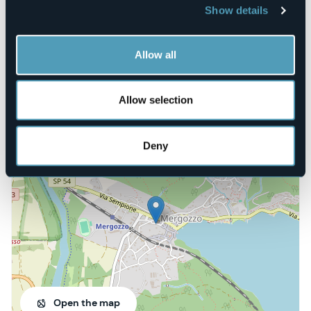
+39 0323 840809
Show details
E-mail
museomergozzo@tiscali.it
Allow all
info@ecomuseogranitomontorfano.it
Website
https://www.ecomuseogranitomontorfano.it/
Allow selection
Vicolo XI, 11a
Deny
28802 - Mergozzo (VB)
Open the map