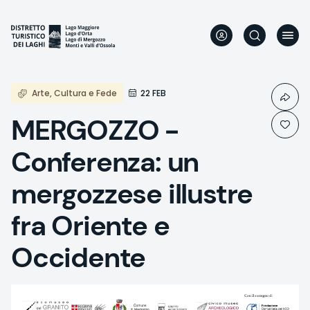
Skip
to
main
content
Arte, Cultura e Fede
22 FEB
MERGOZZO -
Conferenza: un
mergozzese illustre
fra Oriente e
Occidente