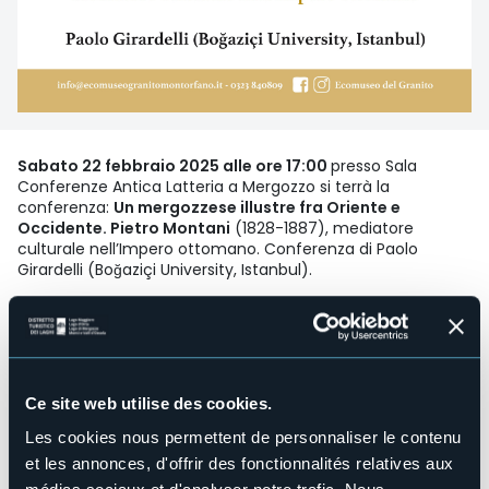
Sabato 22 febbraio 2025 alle ore 17:00
presso Sala
Conferenze Antica Latteria a Mergozzo si terrà la
conferenza:
Un mergozzese illustre fra Oriente e
Occidente. Pietro Montani
(1828-1887), mediatore
culturale nell’Impero ottomano. Conferenza di Paolo
Girardelli (Boğaziçi University, Istanbul).
Nel marzo del 1832, un bambino di quattro anni di nome
Pietro Montani si imbarcava con i suoi genitori, entrambi di
Mergozzo, su una nave diretta da Trieste ad Algeri. Ma nel
settembre dello stesso anno, la famiglia Montani era già
Ce site web utilise des cookies.
stabilmente insediata a Galata, il quartiere cosmopolita, di
origine genovese, di Costantinopoli, come ancora veniva
Les cookies nous permettent de personnaliser le contenu
chiamata dagli europei la capitale ottomana - oggi
et les annonces, d'offrir des fonctionnalités relatives aux
Istanbul. Inizia così la vicenda di vita di uno fra i più