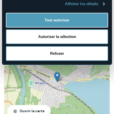
+39 0323 840809
Afficher les détails
E-mail
museomergozzo@tiscali.it
Tout autoriser
info@ecomuseogranitomontorfano.it
Site Internet
https://www.ecomuseogranitomontorfano.it/
Autoriser la sélection
Vicolo XI, 11a
Refuser
28802 - Mergozzo (VB)
Ouvrir la carte