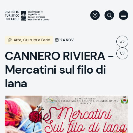
Skip
to
main
content
Arte, Cultura e Fede
24 NOV
CANNERO RIVIERA -
Mercatini sul filo di
lana