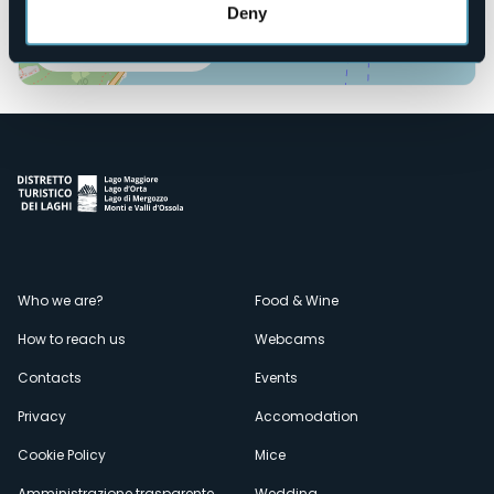
Deny
Open the map
Menù
Who we are?
Food & Wine
How to reach us
Webcams
secondario
Contacts
Events
Privacy
Accomodation
Cookie Policy
Mice
Amministrazione trasparente
Wedding