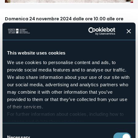
Domenica 24 novembre 2024 dalle ore 10.00 alle ore
18.00
presso la
Piazza del Municipio e degli Affreschi,
Cannero
Riviera
Domenica 24 novembre si rinnova l'appuntamento con i
Mercatini Filo di lana
organizzati dalla Pro Cannero Riviera
This website uses cookies
in piazza del Municipio e la caratteristica Piazzetta
We use cookies to personalise content and ads, to
Affreschi.
Hobbisti artigiani creativi mostreranno i loro capolavori in
provide social media features and to analyse our traffic.
particolare legati al mondo della lana, i tessuti e i filati, ma
We also share information about your use of our site with
anche associazioni di volontariato, scuole e alcuni
our social media, advertising and analytics partners who
allevatori e apicoltori che offriranno degustazioni dei
may combine it with other information that you’ve
prodotti delle loro aziende.
Durante la giornata saranno organizzati dei laboratori e
provided to them or that they’ve collected from your use
sarà possibile degustare insieme qualche corroborante.
of their services.
Una bella merenda alle 16.30 e finale suggestivo coi
For further information about cookies, including how to
racconti attorno al fuoco a cura del laboratorio teatrale e il
manage and delete them
click here
.
concerto di musica folk dei Twin Peas alle ore 17.00.
You can find the full Privacy Policy
here
Event organizer
Consent
Pro Cannero Riviera
Necessary