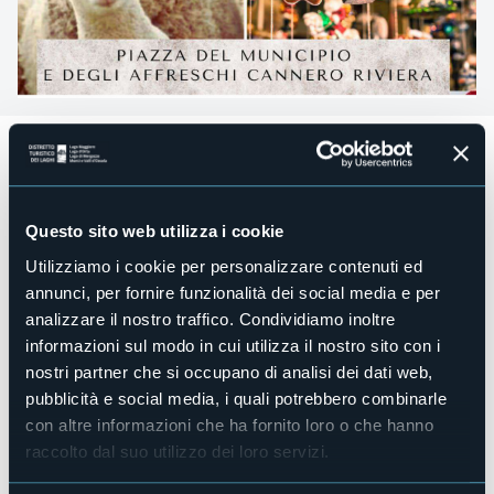
Domenica 24 novembre 2024 dalle ore 10.00 alle ore
18.00
presso la
Piazza del Municipio e degli Affreschi,
Cannero
Riviera
Questo sito web utilizza i cookie
Domenica 24 novembre si rinnova l'appuntamento con i
Utilizziamo i cookie per personalizzare contenuti ed
Mercatini Filo di lana
organizzati dalla Pro Cannero Riviera
in piazza del Municipio e la caratteristica Piazzetta
annunci, per fornire funzionalità dei social media e per
Affreschi.
analizzare il nostro traffico. Condividiamo inoltre
Hobbisti artigiani creativi mostreranno i loro capolavori in
informazioni sul modo in cui utilizza il nostro sito con i
particolare legati al mondo della lana, i tessuti e i filati, ma
nostri partner che si occupano di analisi dei dati web,
anche associazioni di volontariato, scuole e alcuni
allevatori e apicoltori che offriranno degustazioni dei
pubblicità e social media, i quali potrebbero combinarle
prodotti delle loro aziende.
con altre informazioni che ha fornito loro o che hanno
Durante la giornata saranno organizzati dei laboratori e
raccolto dal suo utilizzo dei loro servizi.
sarà possibile degustare insieme qualche corroborante.
Una bella merenda alle 16.30 e finale suggestivo coi