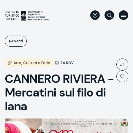
Salta
al
contenuto
principale
Eventi
Arte, Cultura e Fede
24 NOV
CANNERO RIVIERA -
Mercatini sul filo di
lana